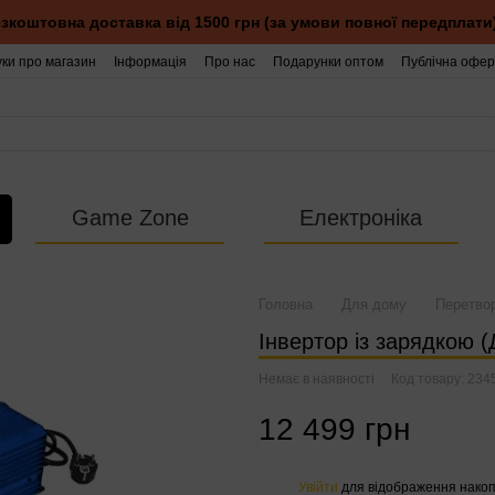
зкоштовна доставка від 1500 грн (за умови повної передплати
уки про магазин
Інформація
Про нас
Подарунки оптом
Публічна офер
Game Zone
Електроніка
Головна
Для дому
Перетвор
Інвертор із зарядкою 
Немає в наявності
Код товару: 234
12 499 грн
Увійти
для відображення накоп
%