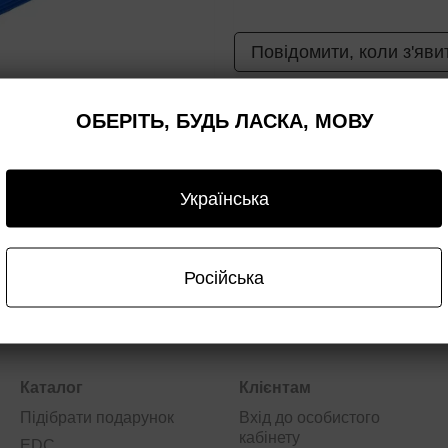
Повідомити, коли з'яви
ОБЕРІТЬ, БУДЬ ЛАСКА, МОВУ
3
3
а
Оплата
Гарантія
Опт/дроп
Українська
Російська
Каталог
Клієнтам
Підібрати подарунок
Вхід до особистого
кабінету
EDC