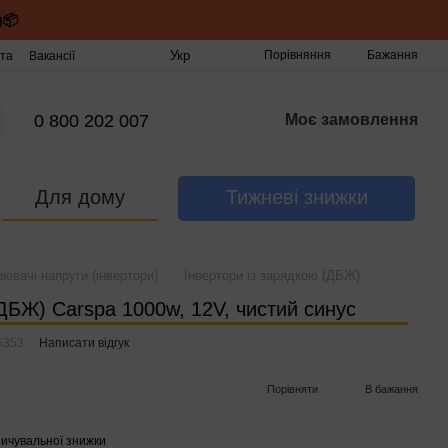
)📦
Укр
Порівняння
Бажання
та
Вакансії
0 800 202 007
Моє замовлення
Для дому
Тижневі знижки
ювачі напруги (інвертори)
Інвертори із зарядкою (ДБЖ)
(ДБЖ) Carspa 1000w, 12V, чистий синус
5353
Написати відгук
Порівняти
В бажання
ичувальної знижки