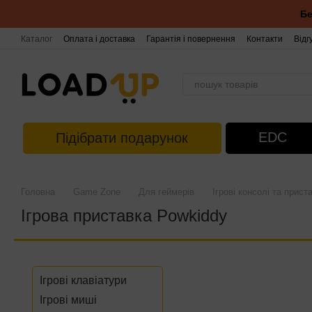
Перейти до основного контенту
Бе
Каталог
Оплата і доставка
Гарантія і повернення
Контакти
Відг
EDC
Підібрати подарунок
Головна
Game Zone
Для геймерів
Ігрові консолі та прист
Ігрова приставка Powkiddy
Ігрові клавіатури
Ігрові миші