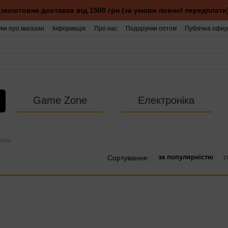
зкоштовна доставка від 1500 грн (за умови повної передплати
уки про магазин
Інформація
Про нас
Подарунки оптом
Публічна офер
Game Zone
Електроніка
авки
за популярністю
с
Сортування: