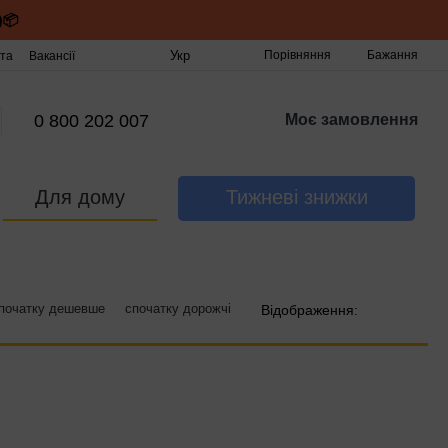
)📦
Укр
Порівняння
Бажання
та
Вакансії
0 800 202 007
Моє замовлення
Для дому
Тижневі знижки
початку дешевше
спочатку дорожчі
Відображення: