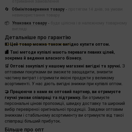
отримання замовлення
🔄
Обмін/повернення товару
-
протягом 14 днів, за умови
невикористання товару
📦
Упаковка товару
-
буде цілісна і в належному товарному
вигляді
Детальніше про гарантію
💵 Цей товар можна також вигідно купити оптом.
🏬 Такі методи купівлі мають переваги певних цілей,
зокрема й ведення власного бізнесу.
🛒 Оптові закупівлі у нашому магазині вигідні та зручні.
З
оптовими покупками ви зможете заощадити, знизити
частину витрат і отримати якісні продукти у великому
асортименті. У нас діють вигідні знижки при купівлі оптом.
🤝 Працюючи з нами як оптовий партнер, ви отримуєте
гнучкі умови співпраці та підтримку.
Ви отримуєте
персональні цінові пропозиції, швидку доставку та широкий
вибір перевіреної оригінальної продукції. Завдяки оптовим
знижкам і стабільному асортименту ви отримуєте від такої
співпраці більший прибуток.
Більше про опт