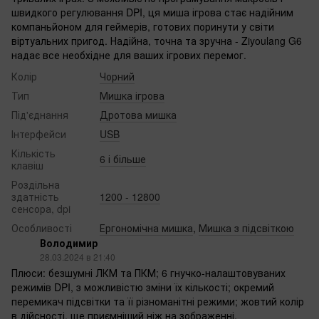
швидкого регулювання DPI, ця миша ігрова стає надійним
компаньйоном для геймерів, готових поринути у світи
віртуальних пригод. Надійна, точна та зручна - Ziyoulang G6
надає все необхідне для ваших ігрових перемог.
Колір
Чорний
Тип
Мишка ігрова
Під'єднання
Дротова мишка
Інтерфейси
USB
Кількість
6 і більше
клавіш
Роздільна
здатність
1200 - 12800‌
сенсора, dpi
Особливості
Ергономічна мишка
,
Мишка з підсвіткою
Володимир
28.03.2024 в 21:40
Плюси: безшумні ЛКМ та ПКМ; 6 гнучко-налаштовуваних
режимів DPI, з можливістю зміни їх кількості; окремий
перемикач підсвітки та її різноманітні режими; жовтий колір
в дійсності, ще приємніший ніж на зображенні.