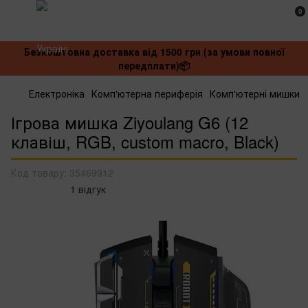
0
Безкоштовна доставка від 1500 грн (за умови повної
передплати)📦
Електроніка
Комп'ютерна периферія
Комп'ютерні мишки
Ігрова мишка Ziyoulang G6 (12
клавіш, RGB, custom macro, Black)
Код товару:
35469912
1 відгук