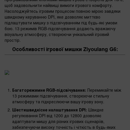
щоб задовольнити найвищі вимоги ігрового комфорту.
Насолоджуйтесь ігровим процесом повною мірою завдяки
швидкому керуванню DPI, яке дозволяє миттєво
підлаштувати мишку з підсвічуванням під будь-які умови
бою. 13 режимів RGB-підсвічування додають вражаючу
візуальну атмосферу, створюючи унікальний ігровий
простір.
Особливості ігрової мишки Ziyoulang G6:
Багаторежимне RGB-підсвічування:
Перемикайте між
13 режимами підсвічування, створюючи стильну
атмосферу та підкреслюючи вашу ігрову зону.
Шестишвидкісне налаштування DPI:
Швидке
регулювання DPI від 1200 до 12800 дозволяє
адаптувати мишу для різних ігрових сценаріїв,
забезпечуючи високу точність і чіткість в будь-яких