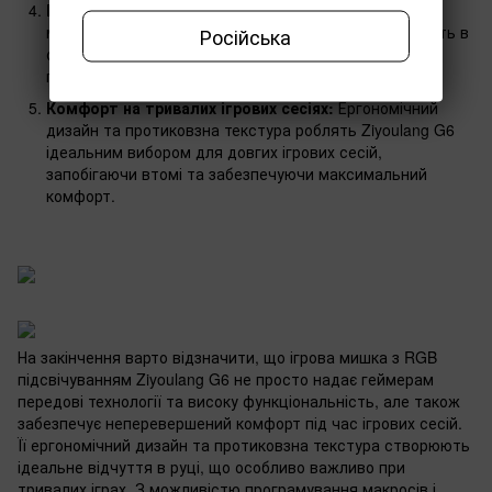
Висока чутливість в онлайн-шутерах:
Механічні
Російська
мікроперемикачі надають високу чутливість і точність в
онлайн-шутерах, дозволяючи легко виходити
переможцем із запеклих перестрілок.
Комфорт на тривалих ігрових сесіях:
Ергономічний
дизайн та протиковзна текстура роблять Ziyoulang G6
ідеальним вибором для довгих ігрових сесій,
запобігаючи втомі та забезпечуючи максимальний
комфорт.
На закінчення варто відзначити, що ігрова мишка з RGB
підсвічуванням Ziyoulang G6 не просто надає геймерам
передові технології та високу функціональність, але також
забезпечує неперевершений комфорт під час ігрових сесій.
Її ергономічний дизайн та протиковзна текстура створюють
ідеальне відчуття в руці, що особливо важливо при
тривалих іграх. З можливістю програмування макросів і