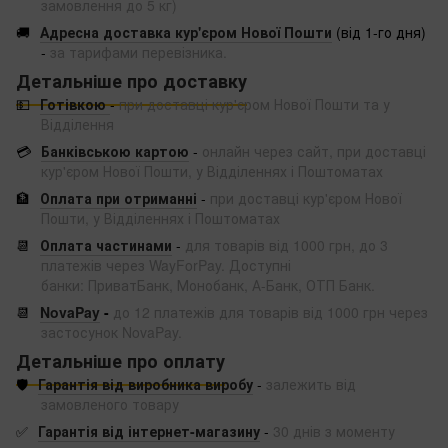
замовлення до 5 кг)
🚚
Адресна доставка кур'єром Нової Пошти
(від 1-го дня)
-
за тарифами перевізника.
Детальніше про доставку
💵
Готівкою
-
при доставці кур'єром Нової Пошти та у
Відділення
💳
Банківською картою
-
онлайн через сайт, при доставці
кур'єром Нової Пошти, у Відділеннях і Поштоматах
🏦
Оплата при отриманні
-
при доставці кур'єром Нової
Пошти, у Відділеннях і Поштоматах
📆
Оплата частинами
-
для товарів від 1000 грн, до 3
платежів через WayForPay. Доступні
банки: ПриватБанк, Монобанк, А-Банк, ОТП Банк.
📆
NovaPay
-
до 12 платежів для товарів від 1000 грн через
застосунок NovaPay.
Детальніше про оплату
🛡️
Гарантія від виробника виробу
-
залежить від
замовленого товару
✅
Гарантія від інтернет-магазину
-
30 днів з моменту