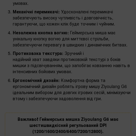
умовах.
Механічні перемикачі:
Удосконалені перемикачі
забезпечують високу чутливість і довговічність,
гарантуючи, що кожен клік буде точним і чуйним.
Незалежна кнопка вогню:
Геймерська миша має
унікальну кнопку вогню для миттєвої стрільби,
забезпечуючи перевагу в швидких і динамічних битвах.
Протиковзка текстура:
Зручний і
надійний хват завдяки протиковзкій текстурі з боків
мишки з підсвічуванням, що запобігає ковзанню навіть в
інтенсивних бойових умовах.
Ергономічний дизайн:
Комфортна форма та
ергономічний дизайн роблять ігрову мишу Ziyoulang G6
ідеальним вибором для довгих ігрових сесій, мінімізуючи
втому і забезпечуючи задоволення від гри.
Важливо❗️ Геймерська мишка Ziyoulang G6 має
шестишвидкісний регульований DPI
(1200/1600/2400/6400/7200/12800).