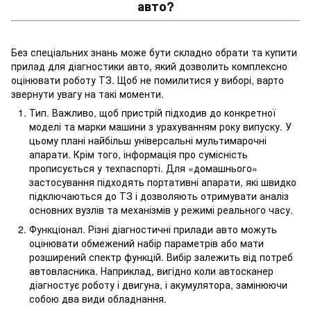
авто?
Без спеціальних знань може бути складно обрати та купити
прилад для діагностики авто, який дозволить комплексно
оцінювати роботу ТЗ. Щоб не помилитися у виборі, варто
звернути увагу на такі моменти.
Тип. Важливо, щоб пристрій підходив до конкретної
моделі та марки машини з урахуванням року випуску. У
цьому плані найбільш універсальні мультимарочні
апарати. Крім того, інформація про сумісність
прописується у техпаспорті. Для «домашнього»
застосування підходять портативні апарати, які швидко
підключаються до ТЗ і дозволяють отримувати аналіз
основних вузлів та механізмів у режимі реального часу.
Функціонал. Різні діагностичні прилади авто можуть
оцінювати обмежений набір параметрів або мати
розширений спектр функцій. Вибір залежить від потреб
автовласника. Наприклад, вигідно коли автосканер
діагностує роботу і двигуна, і акумулятора, замінюючи
собою два види обладнання.