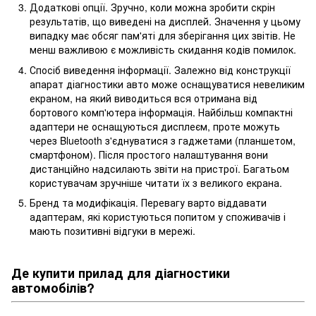
Додаткові опції. Зручно, коли можна зробити скрін
результатів, що виведені на дисплей. Значення у цьому
випадку має обсяг пам'яті для зберігання цих звітів. Не
менш важливою є можливість скидання кодів помилок.
Спосіб виведення інформації. Залежно від конструкції
апарат діагностики авто може оснащуватися невеликим
екраном, на який виводиться вся отримана від
бортового комп'ютера інформація. Найбільш компактні
адаптери не оснащуються дисплеєм, проте можуть
через Bluetooth з'єднуватися з гаджетами (планшетом,
смартфоном). Після простого налаштування вони
дистанційно надсилають звіти на пристрої. Багатьом
користувачам зручніше читати їх з великого екрана.
Бренд та модифікація. Перевагу варто віддавати
адаптерам, які користуються попитом у споживачів і
мають позитивні відгуки в мережі.
Де купити прилад для діагностики
автомобілів?