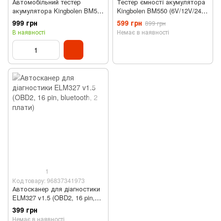
Автомобільний тестер
Тестер ємності акумулятора
акумулятора Kingbolen BM560
Kingbolen BM550 (6V/12V/24V,
(6/12 В, дисплей)
SOC, SOH)
999 грн
599 грн
899 грн
В наявності
Немає в наявності
1
Код товару: 96837341973
Автосканер для діагностики
ELM327 v1.5 (OBD2, 16 pin,
bluetooth, 2 плати)
399 грн
Немає в наявності