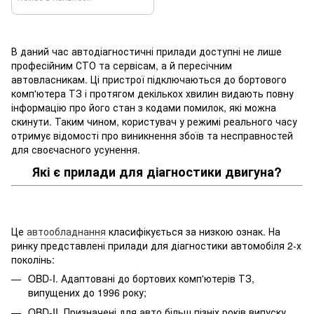
В даний час автодіагностичні прилади доступні не лише
професійним СТО та сервісам, а й пересічним
автовласникам. Ці пристрої підключаються до бортового
комп'ютера ТЗ і протягом декількох хвилин видають повну
інформацію про його стан з кодами помилок, які можна
скинути. Таким чином, користувач у режимі реального часу
отримує відомості про виникнення збоїв та несправностей
для своєчасного усунення.
Які є прилади для діагностики двигуна?
Це
автообладнання
класифікується за низкою ознак. На
ринку представлені прилади для діагностики автомобіля 2-х
поколінь:
OBD-I. Адаптовані до бортових комп'ютерів ТЗ,
випущених до 1996 року;
OBD-II. Призначені для авто більш пізніх років випуску.