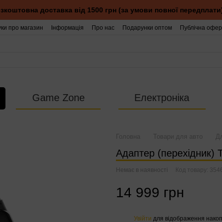
зкоштовна доставка від 1500 грн (за умови повної передплати
уки про магазин
Інформація
Про нас
Подарунки оптом
Публічна офер
Game Zone
Електроніка
Головна
Товари для авто
Д
Адаптер (перехідник) 
Немає в наявності
Код товару: 354
14 999 грн
Увійти
для відображення накоп
%