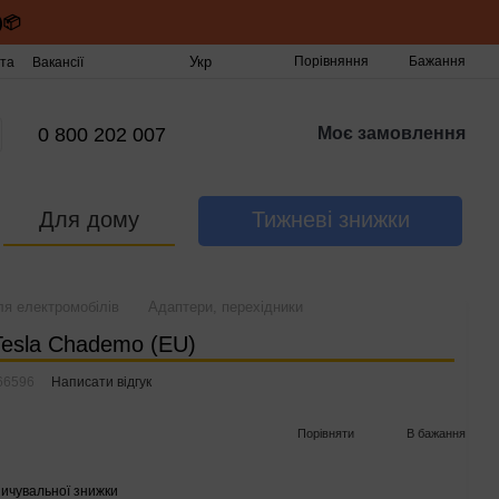
)📦
Укр
Порівняння
Бажання
та
Вакансії
0 800 202 007
Моє замовлення
Для дому
Тижневі знижки
ля електромобілів
Адаптери, перехідники
Tesla Chademo (EU)
66596
Написати відгук
Порівняти
В бажання
ичувальної знижки