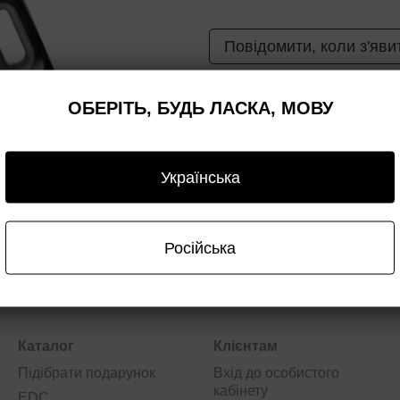
Повідомити, коли з'яви
ОБЕРІТЬ, БУДЬ ЛАСКА, МОВУ
а
Оплата
Гарантія
Опт/дроп
Українська
Російська
Каталог
Клієнтам
Підібрати подарунок
Вхід до особистого
кабінету
EDC