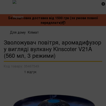
0
Безкоштовна доставка від 1500 грн (за умови повної
передплати)📦
Для дому
Клімат
Зволожувач повітря, аромадифузор
у вигляді вулкану Kinscoter V21A
(560 мл, 3 режими)
Код товару:
35467549
1 відгук