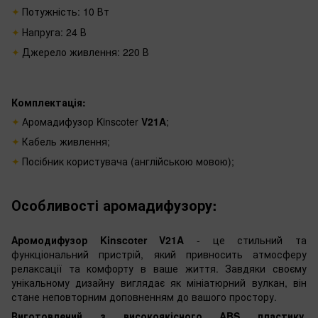
Потужність: 10 Вт
Напруга: 24 В
Джерело живлення: 220 В
Комплектація:
Аромадифузор Kinscoter
V21A
;
Кабель живлення;
Посібник користувача (англійською мовою);
Особливості аромадифузору:
Аромодифузор Kinscoter V21A
- це стильний та
функціональний пристрій, який привносить атмосферу
релаксації та комфорту в ваше життя. Завдяки своєму
унікальному дизайну виглядає як мініатюрний вулкан, він
стане неповторним доповненням до вашого простору.
Виготовлений з високоякісного ABS пластику
,