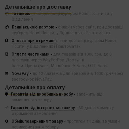
Детальніше про доставку
💵
Готівкою
-
при доставці кур'єром Нової Пошти та у
Відділення
💳
Банківською картою
-
онлайн через сайт, при доставці
кур'єром Нової Пошти, у Відділеннях і Поштоматах
🏦
Оплата при отриманні
-
при доставці кур'єром Нової
Пошти, у Відділеннях і Поштоматах
📆
Оплата частинами
-
для товарів від 1000 грн, до 3
платежів через WayForPay. Доступні
банки: ПриватБанк, Монобанк, А-Банк, ОТП Банк.
📆
NovaPay
-
до 12 платежів для товарів від 1000 грн через
застосунок NovaPay.
Детальніше про оплату
🛡️
Гарантія від виробника виробу
-
залежить від
замовленого товару
✅
Гарантія від інтернет-магазину
-
30 днів з моменту
отримання замовлення
🔄
Обмін/повернення товару
-
протягом 14 днів, за умови
невикористання товару