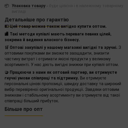
📦
Упаковка товару
-
буде цілісна і в належному товарному
вигляді
Детальніше про гарантію
💵 Цей товар можна також вигідно купити оптом.
🏬 Такі методи купівлі мають переваги певних цілей,
зокрема й ведення власного бізнесу.
🛒 Оптові закупівлі у нашому магазині вигідні та зручні.
З
оптовими покупками ви зможете заощадити, знизити
частину витрат і отримати якісні продукти у великому
асортименті. У нас діють вигідні знижки при купівлі оптом.
🤝 Працюючи з нами як оптовий партнер, ви отримуєте
гнучкі умови співпраці та підтримку.
Ви отримуєте
персональні цінові пропозиції, швидку доставку та широкий
вибір перевіреної оригінальної продукції. Завдяки оптовим
знижкам і стабільному асортименту ви отримуєте від такої
співпраці більший прибуток.
Більше про опт