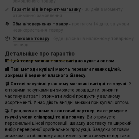
замовленого товару
✅
Гарантія від інтернет-магазину
-
30 днів з моменту
отримання замовлення
🔄
Обмін/повернення товару
-
протягом 14 днів, за умови
невикористання товару
📦
Упаковка товару
-
буде цілісна і в належному товарному
вигляді
Детальніше про гарантію
💵 Цей товар можна також вигідно купити оптом.
🏬 Такі методи купівлі мають переваги певних цілей,
зокрема й ведення власного бізнесу.
🛒 Оптові закупівлі у нашому магазині вигідні та зручні.
З
оптовими покупками ви зможете заощадити, знизити
частину витрат і отримати якісні продукти у великому
асортименті. У нас діють вигідні знижки при купівлі оптом.
🤝 Працюючи з нами як оптовий партнер, ви отримуєте
гнучкі умови співпраці та підтримку.
Ви отримуєте
персональні цінові пропозиції, швидку доставку та широкий
вибір перевіреної оригінальної продукції. Завдяки оптовим
знижкам і стабільному асортименту ви отримуєте від такої