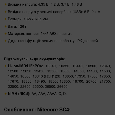
Вихідна напруга: 4.35 В, 4.2 В, 3.7 В, 1.48 В
Вихідна напруга у режимі павербанк (USB): 5 В, 2.1 А
Розміри: 132х70х35 мм
Вага: 126 г
Матеріал: вогнестійкий ABS пластик
Додаткові функції: режим павербанку, РК дисплей
Підтримувані види акумуляторів:
Li-ion/IMR/LiFePO4:
10340, 10350, 10440, 10500, 12340,
12500, 12650, 13450, 13500, 13650, 14350, 14430, 14500,
14650, 16500, 16340 (RCR123), 16650, 17350, 17500, 17650,
17670, 18350, 18490, 18500,18650, 18700, 20700, 21700,
22500, 22650, 25500, 26500, 26650.
NiMH (NiCd):
AA, AAA, AAAA, C, D.
Особливості Nitecore SC4: