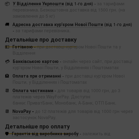
📦
У Відділення Укрпошти
(від 1-го дня) -
за тарифами
перевізника. Безкоштовна доставка від 1500 грн. (на
замовлення до 5 кг)
🚚
Адресна доставка кур'єром Нової Пошти
(від 1-го дня)
-
за тарифами перевізника.
Детальніше про доставку
💵
Готівкою
-
при доставці кур'єром Нової Пошти та у
Відділення
💳
Банківською картою
-
онлайн через сайт, при доставці
кур'єром Нової Пошти, у Відділеннях і Поштоматах
🏦
Оплата при отриманні
-
при доставці кур'єром Нової
Пошти, у Відділеннях і Поштоматах
📆
Оплата частинами
-
для товарів від 1000 грн, до 3
платежів через WayForPay. Доступні
банки: ПриватБанк, Монобанк, А-Банк, ОТП Банк.
📆
NovaPay
-
до 12 платежів для товарів від 1000 грн через
застосунок NovaPay.
Детальніше про оплату
🛡️
Гарантія від виробника виробу
-
залежить від