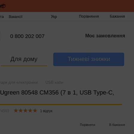
)📦
Укр
Порівняння
Бажання
та
Вакансії
0 800 202 007
Моє замовлення
Для дому
Тижневі знижки
ари для електроніки
USB хаби
Ugreen 80548 CM356 (7 в 1, USB Type-C,
74503
1 відгук
Порівняти
В бажання