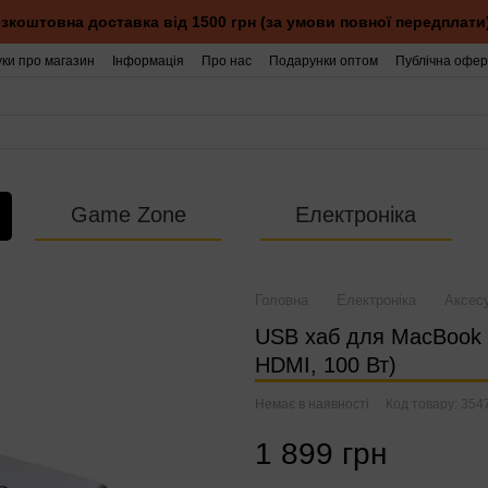
зкоштовна доставка від 1500 грн (за умови повної передплати
уки про магазин
Інформація
Про нас
Подарунки оптом
Публічна офер
Game Zone
Електроніка
Головна
Електроніка
Аксесу
USB хаб для MacBook 
HDMI, 100 Вт)
Немає в наявності
Код товару: 354
1 899 грн