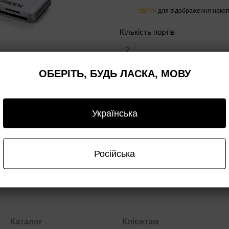
Увійти
для відображення накоп
%
Кількість портів
7
ОБЕРІТЬ, БУДЬ ЛАСКА, МОВУ
Повідомити, коли з'яви
Українська
авка
Оплата
Гарантія
Опт/дроп
Російська
Каталог
Клієнтам