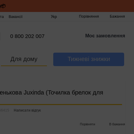
)📦
Укр
Порівняння
Бажання
та
Вакансії
0 800 202 007
Моє замовлення
Для дому
Тижневі знижки
енькова Juxinda (Точилка брелок для
66415
Написати відгук
Порівняти
В бажання