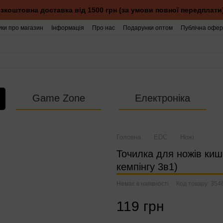
зкоштовна доставка від 1500 грн (за умови повної передплати
уки про магазин
Інформація
Про нас
Подарунки оптом
Публічна офер
Game Zone
Електроніка
Головна
EDC
Ножі
Точилка для ножів киш
кемпінгу 3в1)
Немає в наявності
Код товару: 354
119 грн