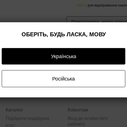
Увійти
для відображення накоп
%
Повідомити, коли з'яви
ОБЕРІТЬ, БУДЬ ЛАСКА, МОВУ
Доставка
Оплата
Гарантія
Опт/дроп
Українська
Російська
Каталог
Клієнтам
Підібрати подарунок
Вхід до особистого
кабінету
EDC