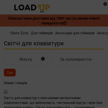
0
Безкоштовна доставка від 1500 грн (за умови повної
передплати)📦
Game Zone
Для геймерів
Аксесуари для геймерів
Аксесу
Світчі для клавіатури
Фільтр
За популярністю
1
Тип
Немає товарів
Світчі для клавіатур є ключовими механічними
компонентами, що визначають тактильний відгук і звук при
натисканні клавіш. Світчі для клавіатури – це механічні