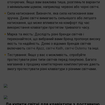
оточуючих. Якщо вам важлива тиша, розгляньте варіанти
з мінімальним шумом, наприклад червоні або чорні світчі.
Сила натискання: Визначте, яка сила натискання вам
зручна. Деякі світчі вимагають сильнішого або легшого
натискання, що може впливати на комфорт під час
використання клавіатури протягом тривалого часу.
Марка та якість: Дослідіть різні бренди світчів і
переконайтеся, що вибраний вами бренд пропонує високу
якість та надійність. Деякі з відомих брендів світчів
включають
світчі Ajazz
,
світчі Kailh
,
світчі Outemu
та інші.
Тестування: Якщо у вас є можливість, спробуйте
протестувати різні типи світчів перед покупкою. Багато
магазинів з продажу комп'ютерних комплектуючих дають
змогу протестувати різні клавіатури з різними світчами.
Де купити світчі для клавіатури з доставкою