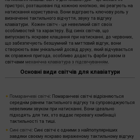
пристрої, розташовані під кожною кнопкою, які реагують на
натискання користувача. Вони відіграють ключову роль у
визначенні тактильного відчуття, звуку та відгуку
клавіатури. Кожен світч - це невеликий світ своїх
особливостей та характеру. Від синіх світчів, що
випускають яскраве клацання при натисканні, до червоних,
що забезпечують безшумний та миттєвий відгук, вони
створюють вам унікальний досвід друку, який відчувається
як справжня пригода, особливо додасть фарби разом із
світчами
механічна клавіатура з підсвічуванням
.
Основні види світчів для клавіатури
Помаранчеві світчі
: Помаранчеві світчі відрізняються
середнім рівнем тактильного відгуку та супроводжуються
невеликим звуком при натисканні. Вони ідеально
підходять для тих, хто віддає перевагу комбінації
тактильності та тиші.
Сині світчі
: Сині світчі є одними з найпопулярніших
завдяки своєму яскраво вираженому тактильному відгуку