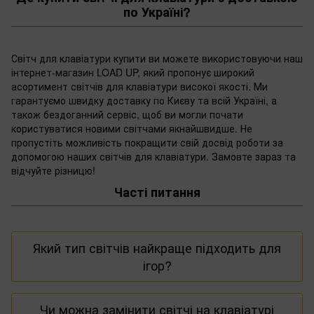
по Україні?
Світч для клавіатури купити ви можете використовуючи наш
інтернет-магазин LOAD UP, який пропонує широкий
асортимент світчів для клавіатури високої якості. Ми
гарантуємо швидку доставку по Києву та всій Україні, а
також бездоганний сервіс, щоб ви могли почати
користуватися новими світчами якнайшвидше. Не
пропустіть можливість покращити свій досвід роботи за
допомогою наших світчів для клавіатури. Замовте зараз та
відчуйте різницю!
Часті питання
Який тип світчів найкраще підходить для
ігор?
Питання про кращий тип світчів залежить від
Чи можна замінити світчі на клавіатурі