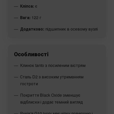
Кліпса:
є
Вага:
122 г
Додатково:
підшипник в осевому вузлі
Особливості
Клинок tanto з посиленим вістрям
Сталь D2 з високим утриманням
гостроти
Покриття Black Oxide зменшує
відблиски і додає темний вигляд
Руків'я G10 ivory має чіпку поверхню і