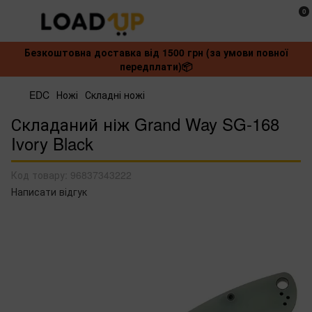
0
Безкоштовна доставка від 1500 грн (за умови повної
передплати)📦
EDC
Ножі
Складні ножі
Складаний ніж Grand Way SG-168
Ivory Black
Код товару:
96837343222
Написати відгук