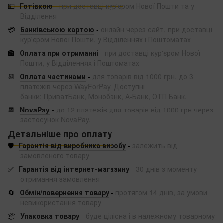
💵
Готівкою
-
при доставці кур'єром Нової Пошти та у
Відділення
💳
Банківською картою
-
онлайн через сайт, при доставці
кур'єром Нової Пошти, у Відділеннях і Поштоматах
🏦
Оплата при отриманні
-
при доставці кур'єром Нової
Пошти, у Відділеннях і Поштоматах
📆
Оплата частинами
-
для товарів від 1000 грн, до 3
платежів через WayForPay. Доступні
банки: ПриватБанк, Монобанк, А-Банк, ОТП Банк.
📆
NovaPay
-
до 12 платежів для товарів від 1000 грн через
застосунок NovaPay.
Детальніше про оплату
🛡️
Гарантія від виробника виробу
-
залежить від
замовленого товару
✅
Гарантія від інтернет-магазину
-
30 днів з моменту
отримання замовлення
🔄
Обмін/повернення товару
-
протягом 14 днів, за умови
невикористання товару
📦
Упаковка товару
-
буде цілісна і в належному товарному