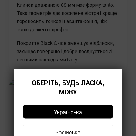
Клинок довжиною 88 мм має форму tanto.
Така геометрія дає посилене вістря і краще
переносить точкові навантаження, ніж
тонкі делікатні профілі.
Покриття Black Oxide зменшує відблиски,
захищає поверхню і добре поєднується зі
світлими накладками ivory.
ОБЕРІТЬ, БУДЬ ЛАСКА,
МОВУ
Українська
Російська