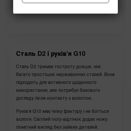
Сталь D2 і руків'я G10
Сталь D2 тримає гостроту довше, ніж
багато простіших нержавіючих сталей. Вона
підходить для активного щоденного
використання, але потребує базового
догляду після контакту з вологою.
Руків'я G10 має чіпку фактуру і не боїться
вологи. Світлий ivory-відтінок додає ножу
помітний вигляд без зайвих деталей.