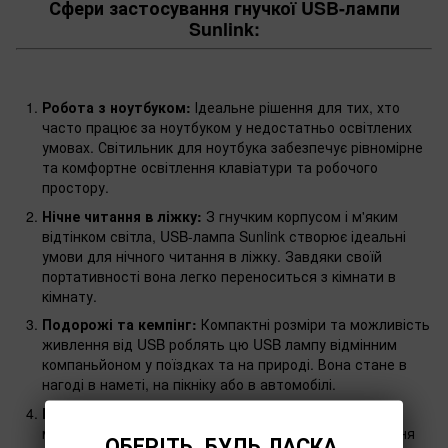
Сфери застосування гнучкої USB-лампи
Sunlink:
Робота з ноутбуком:
Ідеальне рішення для тих, хто
часто працює за ноутбуком у недостатньо освітлених
умовах. Світильник для ноутбука забезпечує рівномірне
та комфортне освітлення клавіатури та робочого
простору.
Нічне читання в ліжку:
З гнучким корпусом і м'яким
відтінком світла, USB-лампа Sunlink створює ідеальні
умови для нічного читання в ліжку. Завдяки своїй
портативності вона легко переноситься з кімнати в
кімнату.
Подорожі та кемпінг:
Компактні розміри та можливість
живлення від USB роблять цю USB лампу відмінним
компаньйоном у поїздках та на природі. Вона стане в
нагоді в наметі, на пікніку або в автомобілі.
Робота в офісі:
В офісному середовищі USB-лампа
може використовуватися для додаткового освітлення
ОБЕРІТЬ, БУДЬ ЛАСКА,