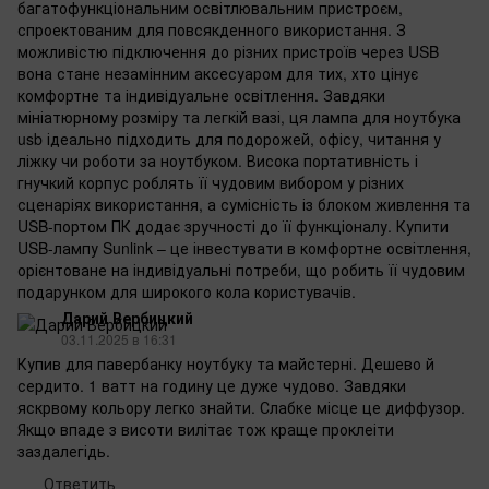
багатофункціональним освітлювальним пристроєм,
спроектованим для повсякденного використання. З
можливістю підключення до різних пристроїв через USB
вона стане незамінним аксесуаром для тих, хто цінує
комфортне та індивідуальне освітлення. Завдяки
мініатюрному розміру та легкій вазі, ця лампа для ноутбука
usb ідеально підходить для подорожей, офісу, читання у
ліжку чи роботи за ноутбуком. Висока портативність і
гнучкий корпус роблять її чудовим вибором у різних
сценаріях використання, а сумісність із блоком живлення та
USB-портом ПК додає зручності до її функціоналу. Купити
USB-лампу Sunlink – це інвестувати в комфортне освітлення,
орієнтоване на індивідуальні потреби, що робить її чудовим
подарунком для широкого кола користувачів.
Дарий Вербицкий
03.11.2025 в 16:31
Купив для павербанку ноутбуку та майстерні. Дешево й
сердито. 1 ватт на годину це дуже чудово. Завдяки
яскрвому кольору легко знайти. Слабке місце це диффузор.
Якщо впаде з висоти вилітає тож краще проклеіти
заздалегідь.
Ответить