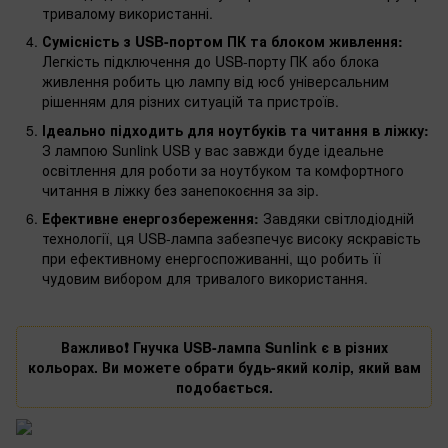
тривалому використанні.
Сумісність з USB-портом ПК та блоком живлення:
Легкість підключення до USB-порту ПК або блока
живлення робить цю лампу від юсб універсальним
рішенням для різних ситуацій та пристроїв.
Ідеально підходить для ноутбуків та читання в ліжку:
З лампою Sunlink USB у вас завжди буде ідеальне
освітлення для роботи за ноутбуком та комфортного
читання в ліжку без занепокоєння за зір.
Ефективне енергозбереження:
Завдяки світлодіодній
технології, ця USB-лампа забезпечує високу яскравість
при ефективному енергоспоживанні, що робить її
чудовим вибором для тривалого використання.
Важливо❗️ Гнучка USB-лампа Sunlink є в різних
кольорах. Ви можете обрати будь-який колір, який вам
подобається.