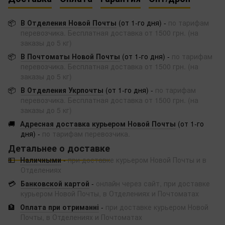
📦
В Отделения Новой Почты
(от 1-го дня) -
по тарифам
перевозчика. Бесплатная доставка от 1500 грн. (на
заказы до 5 кг)
📦
В Почтоматы Новой Почты
(от 1-го дня) -
по тарифам
перевозчика. Бесплатная доставка от 1500 грн. (на
заказы до 5 кг)
📦
В Отделения Укрпочты
(от 1-го дня) -
по тарифам
перевозчика. Бесплатная доставка от 1500 грн. (на
заказы до 5 кг)
🚚
Адресная доставка курьером Новой Почты
(от 1-го
дня) -
по тарифам перевозчика.
Детальнее о доставке
💵
Наличными
-
при доставке курьером Новой Почты и в
Отделениях
💳
Банковской картой
-
онлайн через сайт, при доставке
курьером Новой Почты, в Отделениях и Почтоматах
🏦
Оплата при отриманні
-
при доставке курьером Новой
Почты, в Отделениях и Почтоматах