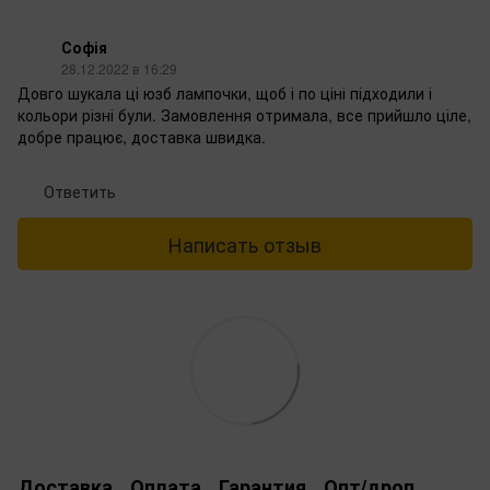
Софія
28.12.2022 в 16:29
Довго шукала ці юзб лампочки, щоб і по ціні підходили і
кольори різні були. Замовлення отримала, все прийшло ціле,
добре працює, доставка швидка.
Ответить
Написать отзыв
Доставка
Оплата
Гарантия
Опт/дроп