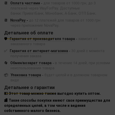
📆
Оплата частями
-
для товаров от 1000 грн, до 3
платежей через WayForPay. Доступные
банки: ПриватБанк, Монобанк, А-Банк, ОТП Банк.
📆
NovaPay
-
до 12 платежей для товаров от 1000 грн
через приложение NovaPay.
Детальнее об оплате
🛡️
Гарантия от производителя товара
-
зависит от
заказанного товара
✅
Гарантия от интернет-магазина
-
30 дней с момента
получения заказа
🔄
Обмен/возврат товара
-
в течение 14 дней, при условии
неиспользования товара
📦
Упаковка товара
-
будет целой и в должном товарном
виде
Детальнее о гарантии
💵 Этот товар можно также выгодно купить оптом.
🏬 Такие способы покупки имеют свои преимущества для
определенных целей, в том числе и ведения
собственного малого бизнеса.