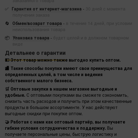
заказанного товара
✅
Гарантия от интернет-магазина
-
30 дней с момента
получения заказа
🔄
Обмен/возврат товара
-
в течение 14 дней, при условии
неиспользования товара
📦
Упаковка товара
-
будет целой и в должном товарном
виде
Детальнее о гарантии
💵 Этот товар можно также выгодно купить оптом.
🏬 Такие способы покупки имеют свои преимущества для
определенных целей, в том числе и ведения
собственного малого бизнеса.
🛒 Оптовые закупки в нашем магазине выгодные и
удобные.
С оптовыми покупками вы сможете сэкономить,
снизить часть расходов и получить при этом качественные
продукты в большом ассортименте. У нас действуют
выгодные скидки при покупке оптом.
🤝 Работая с нами как оптовый партнёр, вы получаете
гибкие условия сотрудничества и поддержку.
Вы
получаете персональные цены, быструю логистику и