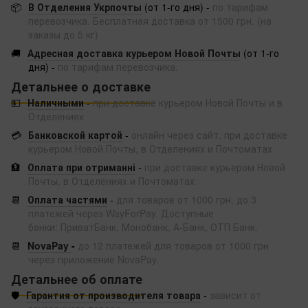
📦
В Отделения Укрпочты
(от 1-го дня) -
по тарифам
перевозчика. Бесплатная доставка от 1500 грн. (на
заказы до 5 кг)
🚚
Адресная доставка курьером Новой Почты
(от 1-го
дня) -
по тарифам перевозчика.
Детальнее о доставке
💵
Наличными
-
при доставке курьером Новой Почты и в
Отделениях
💳
Банковской картой
-
онлайн через сайт, при доставке
курьером Новой Почты, в Отделениях и Почтоматах
🏦
Оплата при отриманні
-
при доставке курьером Новой
Почты, в Отделениях и Почтоматах
📆
Оплата частями
-
для товаров от 1000 грн, до 3
платежей через WayForPay. Доступные
банки: ПриватБанк, Монобанк, А-Банк, ОТП Банк.
📆
NovaPay
-
до 12 платежей для товаров от 1000 грн
через приложение NovaPay.
Детальнее об оплате
🛡️
Гарантия от производителя товара
-
зависит от