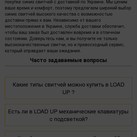
покупке синих свитчей с доставкой по Украине. Мы ценим
ваше время и комфорт, поэтому предлагаем широкий выбор
синих свитчей высокого качества с возможностью
доставки прямо к вам. Независимо от вашего
местоположения в Украине, служба доставки обеспечит,
чтобы ваш заказ был доставлен вовремя и в отличном
состоянии. Доверьтесь нам, и вы получите не только
высококачественные свитчи, но и превосходный сервис,
который оправдает ваши ожидания.
Часто задаваемые вопросы
Какие типы свитчей можно купить в LOAD
UP ?
В нашем магазине представлены различные типы
Есть ли в LOAD UP механические клавиатуры
свитчей, включая синие, красные, оранжевые и
с подсветкой?
многие другие.
Конечно, у нас есть
механическая клавиатура с