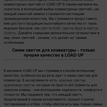
клавиатурных свитчей от LOAD UP! В нашем магазине вы
окунетесь в волнующий выбор клавиатурных свитчей, где
каждый нажатый символ становится настоящим
произведением искусства. Мы стремимся предоставить
вам доступ к продукции высочайшего качества от таких
ведущих брендов, как
свитчи Kailh
,
свитчи Ajazz
и
свитчи
Outemu
. Давайте совершим увлекательное путешествие в
мир синих свитчей - узнаем, что делает их такими
особенными.
Синие свитчи для клавиатуры - только
лучшее качество в LOAD UP
В магазине LOAD UP мы стремимся к исключительному
качеству, особенно когда речь идет о синих свитчах для
клавиатур. В ассортименте есть
красные свитчи
,
оранжевые свитчи
, которые не просто инструменты для
нажатия клавиш - они воплощение надежности, комфорта и
точности. Мы гордимся тем, что каждый свитч,
предлагаемый в нашем ассортименте, прошел строгие
тестирования и отбор, чтобы обеспечить вам только самые