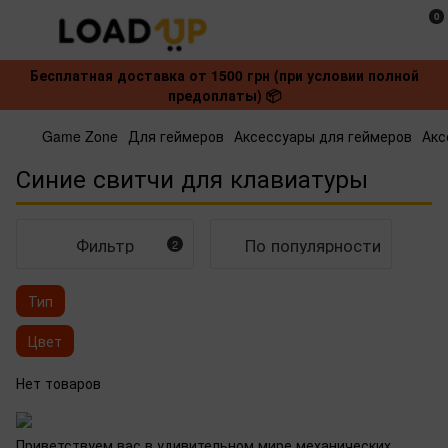
0
Бесплатная доставка от 1500 грн (при условии полной
предоплаты) 📦
Game Zone
Для геймеров
Аксессуары для геймеров
Акс
Синие свитчи для клавиатуры
Фильтр
По популярности
2
Тип
Цвет
Нет товаров
Приветствуем вас в удивительном мире механических