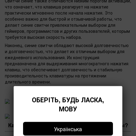
Свитчи синие также отличаются низким порогом активации,
что означает, что клавиша реагирует на нажатие
практически мгновенно после начала нажатия. Это
особенно важно для быстрой и отзывчивой работы, что
делает синие свитчи привлекательным выбором для
геймеров, программистов и других пользователей, которым
требуется высокая скорость набора.
Наконец, синие свитчи обладают высокой долговечностью
и долговечностью, что делает их отличным выбором для
ежедневного использования. Их конструкция
предназначена для выдерживания многократного нажатия
клавиш, что обеспечивает долговечность и стабильную
производительность клавиатуры на протяжении
длительного времени.
ОБЕРІТЬ, БУДЬ ЛАСКА,
МОВУ
Как выбрать синие свитчи для клавиатуры?
Українська