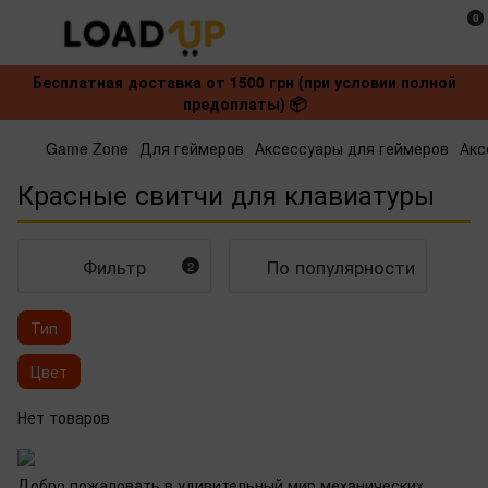
0
Бесплатная доставка от 1500 грн (при условии полной
предоплаты) 📦
Game Zone
Для геймеров
Аксессуары для геймеров
Акс
Красные свитчи для клавиатуры
Фильтр
По популярности
2
Тип
Цвет
Нет товаров
Добро пожаловать в удивительный мир механических