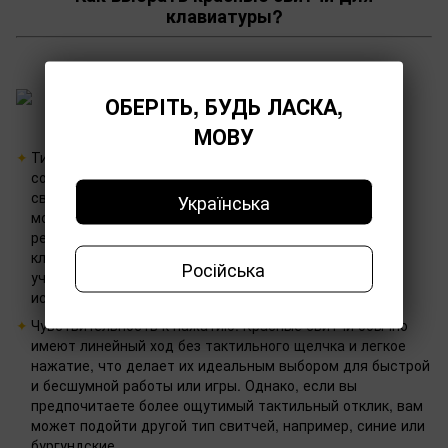
клавиатуры?
ОБЕРІТЬ, БУДЬ ЛАСКА,
МОВУ
Тип использования: Определите, для каких целей вы
собираетесь использовать клавиатуру с красными
свитчами. Если вам нужна клавиатура для игр, вам
Українська
может потребоваться свитч с высокой скоростью
реакции и легким нажатием. Если же вы ищете
клавиатуру для работы или печати текста, важно
Російська
учитывать также комфорт при длительном
использовании.
Чувствительность к нажатию: Красные свитчи обычно
имеют линейный ход без тактильного щелчка и легкое
нажатие, что делает их идеальным выбором для быстрой
и бесшумной работы или игры. Однако, если вы
предпочитаете более ощутимый тактильный отклик, вам
может подойти другой тип свитчей, например, синие или
бургундские.