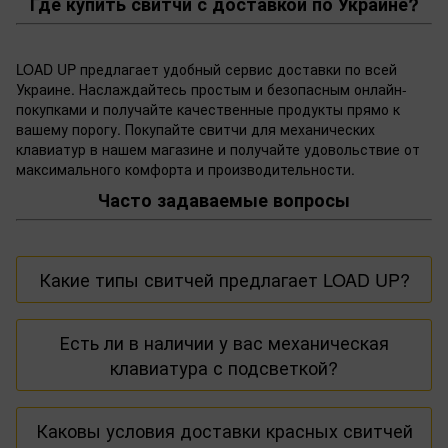
Где купить свитчи с доставкой по Украине?
LOAD UP предлагает удобный сервис доставки по всей
Украине. Наслаждайтесь простым и безопасным онлайн-
покупками и получайте качественные продукты прямо к
вашему порогу. Покупайте свитчи для механических
клавиатур в нашем магазине и получайте удовольствие от
максимального комфорта и производительности.
Часто задаваемые вопросы
Какие типы свитчей предлагает LOAD UP?
Мы предлагаем широкий выбор свитчей, включая
Есть ли в наличии у вас механическая
красные, оранжевые, синие и многие другие.
клавиатура с подсветкой?
Найдите свитчи от ведущих производителей, таких
как Kailh и AJAZZ, у нас в магазине.
Конечно! У нас есть
механическая клавиатура с
Каковы условия доставки красных свитчей
подсветкой
и прочие механические клавиатуры ,