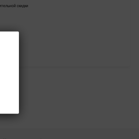
тельной скидки
тся
роп