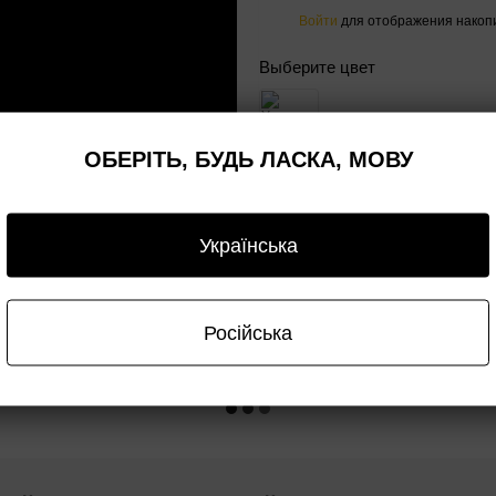
Войти
для отображения накопи
%
Выберите цвет
ОБЕРІТЬ, БУДЬ ЛАСКА, МОВУ
Сообщить, когда появи
Українська
ывы
Доставка
Оплата
Гарантия
Опт/д
Російська