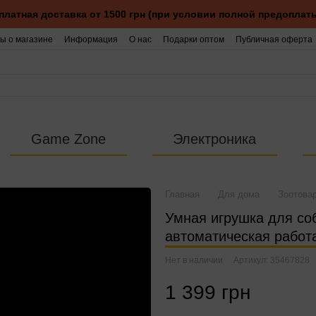
платная доставка от 1500 грн (при условии полной предоплаты
ы о магазине
Информация
О нас
Подарки оптом
Публичная оферта
Game Zone
Электроника
Главная
Для дома
Зоотова
Умная игрушка для соб
автоматическая работ
Нет в наличии
Артикул: 35467828
1 399 грн