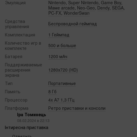
Эмуляция
Nintendo
,
Super Nintendo
,
Game Boy
,
Маме arcade
,
Neo-Geo
,
Dendy
,
SEGA
,
PC-FX
,
WonderSwan
Средства
Беспроводной геймпад
управления
Комплектация
1 Геймпад
Количество игр в
500 и больше
комплекте
Батарея‌
1200 мАч
Поддерживаемые
расширения
1280х720 (HD)
экрана
Тип
Портативные
Память
8 Гб
Процессор
4x A7 1,3 ГГц‌
Платформа
Ретро приставки и консоли
Іра Томинець
08.02.2024 в 22:13
Інтиресна приставка
Ответить