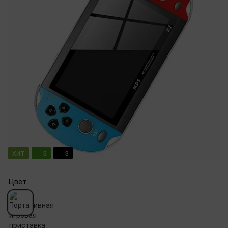
ХИТ
3
3
Цвет