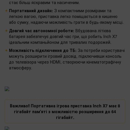
стає більш яскравим та насиченим.
Портативний дизайн:
З компактними розмірами та
легкою вагою, приставка легко поміщається в кишеню
або сумку, надаючи можливість грати в будь-якому місці.
Довгий час автономної роботи:
Вбудована літієва
батарея забезпечує довгий час гри, що робить Inch X7
ідеальним компаньйоном для тривалих подорожей.
Можливість підключення до ТБ:
За потреби користувачі
можуть розширити ігровий досвід, підключивши консоль
до телевізора через HDMI, створюючи кінематографічну
атмосферу.
Важливо❗️ Портативна ігрова приставка Inch X7 має 8
гігабайт пам'яті з можливістю розширення до 64
гігабайт.