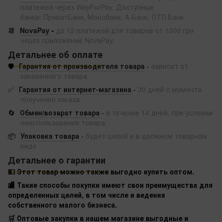
платежей через WayForPay. Доступные
банки: ПриватБанк, Монобанк, А-Банк, ОТП Банк.
📆
NovaPay
-
до 12 платежей для товаров от 1000 грн
через приложение NovaPay.
Детальнее об оплате
🛡️
Гарантия от производителя товара
-
зависит от
заказанного товара
✅
Гарантия от интернет-магазина
-
30 дней с момента
получения заказа
🔄
Обмен/возврат товара
-
в течение 14 дней, при условии
неиспользования товара
📦
Упаковка товара
-
будет целой и в должном товарном
виде
Детальнее о гарантии
💵 Этот товар можно также выгодно купить оптом.
🏬 Такие способы покупки имеют свои преимущества для
определенных целей, в том числе и ведения
собственного малого бизнеса.
🛒 Оптовые закупки в нашем магазине выгодные и