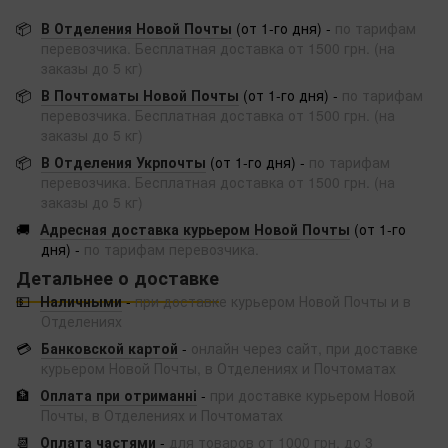
📦
В Отделения Новой Почты
(от 1-го дня) -
по тарифам
перевозчика. Бесплатная доставка от 1500 грн. (на
заказы до 5 кг)
📦
В Почтоматы Новой Почты
(от 1-го дня) -
по тарифам
перевозчика. Бесплатная доставка от 1500 грн. (на
заказы до 5 кг)
📦
В Отделения Укрпочты
(от 1-го дня) -
по тарифам
перевозчика. Бесплатная доставка от 1500 грн. (на
заказы до 5 кг)
🚚
Адресная доставка курьером Новой Почты
(от 1-го
дня) -
по тарифам перевозчика.
Детальнее о доставке
💵
Наличными
-
при доставке курьером Новой Почты и в
Отделениях
💳
Банковской картой
-
онлайн через сайт, при доставке
курьером Новой Почты, в Отделениях и Почтоматах
🏦
Оплата при отриманні
-
при доставке курьером Новой
Почты, в Отделениях и Почтоматах
📆
Оплата частями
-
для товаров от 1000 грн, до 3