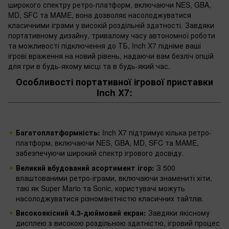
широкого спектру ретро-платформ, включаючи NES, GBA,
MD, SFC та MAME, вона дозволяє насолоджуватися
класичними іграми у високій роздільній здатності. Завдяки
портативному дизайну, тривалому часу автономної роботи
та можливості підключення до ТБ, Inch X7 підніме ваші
ігрові враження на новий рівень, надаючи вам безліч опцій
для гри в будь-якому місці та в будь-який час.
Особливості портативної ігрової приставки
Inch X7:
Багатоплатформність:
Inch X7 підтримує кілька ретро-
платформ, включаючи NES, GBA, MD, SFC та MAME,
забезпечуючи широкий спектр ігрового досвіду.
Великий вбудований асортимент ігор:
З 500
влаштованими ретро-іграми, включаючи знамениті хіти,
такі як Super Mario та Sonic, користувачі можуть
насолоджуватися різноманітністю класичних тайтлів.
Високоякісний 4.3-дюймовий екран:
Завдяки якісному
дисплею з високою роздільною здатністю, ігровий процес