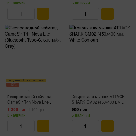
C, PAW3311, Black)
C, PAW3395, Black)
В наличии
В наличии
недельный скидкопад🔥
−13%
8
Беспроводной геймпад
Коврик для мышки ATTACK
GameSir T4n Nova Lite
SHARK CM02 (450х400 мм,
(Bluetooth, Type-C, 600 мАч,
White Contour)
1 299 грн
999 грн
1 499 грн
Gray)
В наличии
В наличии