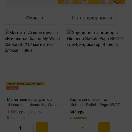
Фильтр
По популярности
недельный скидкопад🔥
−36%
1
Магнитный конструктор
Зарядная станция для
«Начальная база» My World
Nintendo Switch iPega SW071
Minecraft (212 магнитных
(USB, индикатор, 4 слота)
1 599 грн
303 грн
2 499 грн
блоков, T066)
В наличии
В наличии