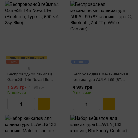
недельный скидкопад🔥
−13%
новинка
8
Беспроводной геймпад
Беспроводная механическая
GameSir T4n Nova Lite
клавиатура AULA L99 (87
(Bluetooth, Type-C, 600 мАг,
клавиш, Type-C, Bluetooth, 2.4
1 299 грн
4 999 грн
1 499 грн
Sky Blue)
ГГц, White Contour)
В наличии
В наличии