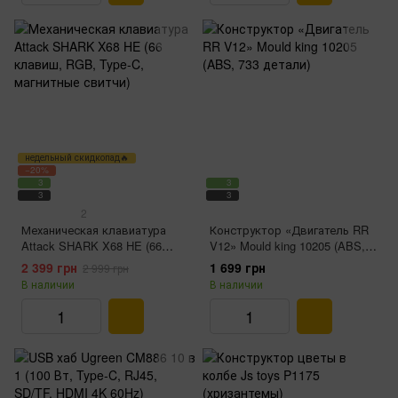
недельный скидкопад🔥
−20%
3
3
3
3
2
Механическая клавиатура
Конструктор «Двигатель RR
Attack SHARK X68 HE (66
V12» Mould king 10205 (ABS,
клавиш, RGB, Type-C,
733 детали)
2 399 грн
1 699 грн
2 999 грн
магнитные свитчи)
В наличии
В наличии