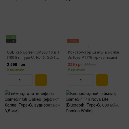
3
3
−43%
1
USB хаб Ugreen CM886 10 в 1
Конструктор цветы в колбе
(100 Вт, Type-C, RJ45, SD/TF,
Js toys P1175 (хризантемы)
HDMI 4K 60Hz)
2 599 грн
229 грн
399 грн
В наличии
В наличии