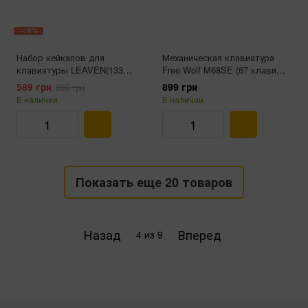
−16%
Набор кейкапов для
Механическая клавиатура
клавиатуры LEAVEN(133
Free Wolf M68SE (67 клавиш,
клавиш, Purple Gradient
RGB, USB Type-C, Black)
589 грн
899 грн
699 грн
Contour)
В наличии
В наличии
Показать еще 20 товаров
Назад
Вперед
4
из 9