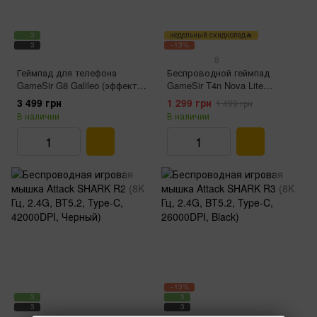
3
недельный скидкопад🔥
3
−13%
8
Геймпад для телефона
Беспроводной геймпад
GameSir G8 Galileo (эффект
GameSir T4n Nova Lite
Холла, Type-C, аудиоразъем
(Bluetooth, Type-C, 600 мАч,
3 499 грн
1 299 грн
1 499 грн
3,5 мм)
Domino White)
В наличии
В наличии
−13%
3
3
3
3