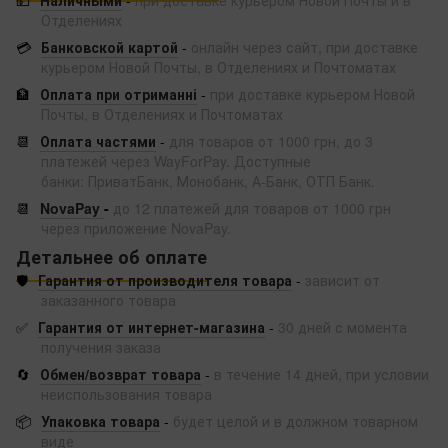
💵
Наличными
-
при доставке курьером Новой Почты и в
Отделениях
💳
Банковской картой
-
онлайн через сайт, при доставке
курьером Новой Почты, в Отделениях и Почтоматах
🏦
Оплата при отриманні
-
при доставке курьером Новой
Почты, в Отделениях и Почтоматах
📆
Оплата частями
-
для товаров от 1000 грн, до 3
платежей через WayForPay. Доступные
банки: ПриватБанк, Монобанк, А-Банк, ОТП Банк.
📆
NovaPay
-
до 12 платежей для товаров от 1000 грн
через приложение NovaPay.
Детальнее об оплате
🛡️
Гарантия от производителя товара
-
зависит от
заказанного товара
✅
Гарантия от интернет-магазина
-
30 дней с момента
получения заказа
🔄
Обмен/возврат товара
-
в течение 14 дней, при условии
неиспользования товара
📦
Упаковка товара
-
будет целой и в должном товарном
виде