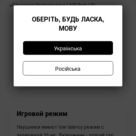
ОБЕРІТЬ, БУДЬ ЛАСКА,
МОВУ
Українська
Російська
Игровой режим
Наушники имеют low latency режим с
задержкой 35 мс. Включение - долгий тап