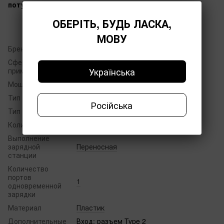
потужності.
ОБЕРІТЬ, БУДЬ ЛАСКА,
МОВУ
Бренд
LoadUP
Сферы
Для дома
,
Для коммерческого
Українська
применения
использования
Мощность
7 кВт
Тип разъема
Type 2
Російська
Тип
Переходники
Количество фаз
1
Выполнение
зарядной
Переносная
станции
Количество
портов
1
одновременной
зарядки
Материал
Пластик
Дополнительные
Вход: разъем Type 2