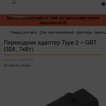
0
Бесплатная доставка от 1500 грн (при условии полной
предоплаты) 📦
Товары для авто
Для электромобилей
Адаптеры, перехо
Переходник адаптер Type 2 – GBT
(32А, 7кВт)
Артикул:
35466498
Оставить отзыв