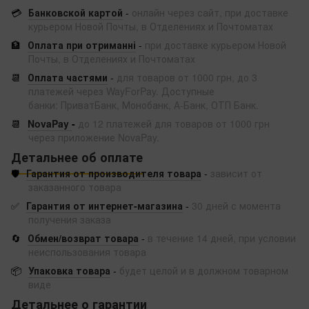
💳
Банковской картой
-
онлайн через сайт, при доставке
курьером Новой Почты, в Отделениях и Почтоматах
🏦
Оплата при отриманні
-
при доставке курьером Новой
Почты, в Отделениях и Почтоматах
📆
Оплата частями
-
для товаров от 1000 грн, до 3
платежей через WayForPay. Доступные
банки: ПриватБанк, Монобанк, А-Банк, ОТП Банк.
📆
NovaPay
-
до 12 платежей для товаров от 1000 грн
через приложение NovaPay.
Детальнее об оплате
🛡️
Гарантия от производителя товара
-
зависит от
заказанного товара
✅
Гарантия от интернет-магазина
-
30 дней с момента
получения заказа
🔄
Обмен/возврат товара
-
в течение 14 дней, при условии
неиспользования товара
📦
Упаковка товара
-
будет целой и в должном товарном
виде
Детальнее о гарантии