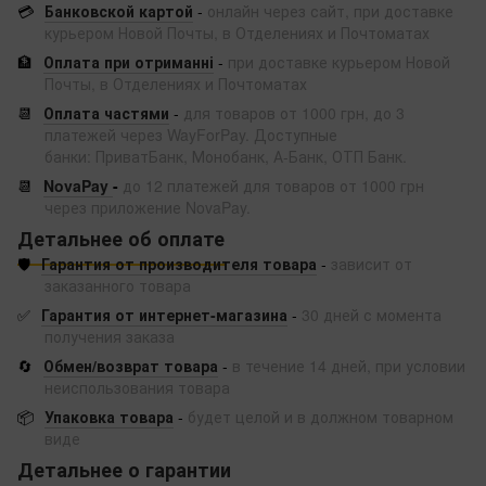
💳
Банковской картой
-
онлайн через сайт, при доставке
курьером Новой Почты, в Отделениях и Почтоматах
🏦
Оплата при отриманні
-
при доставке курьером Новой
Почты, в Отделениях и Почтоматах
📆
Оплата частями
-
для товаров от 1000 грн, до 3
платежей через WayForPay. Доступные
банки: ПриватБанк, Монобанк, А-Банк, ОТП Банк.
📆
NovaPay
-
до 12 платежей для товаров от 1000 грн
через приложение NovaPay.
Детальнее об оплате
🛡️
Гарантия от производителя товара
-
зависит от
заказанного товара
✅
Гарантия от интернет-магазина
-
30 дней с момента
получения заказа
🔄
Обмен/возврат товара
-
в течение 14 дней, при условии
неиспользования товара
📦
Упаковка товара
-
будет целой и в должном товарном
виде
Детальнее о гарантии