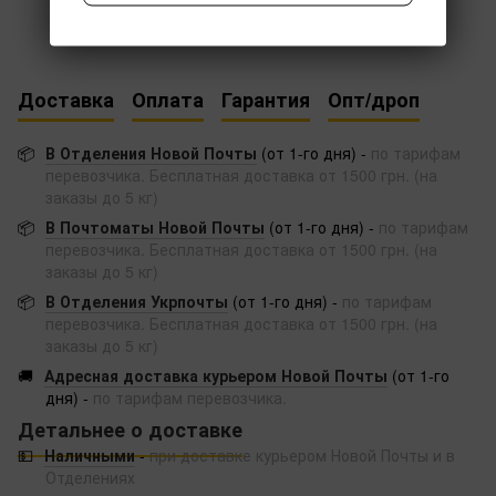
Доставка
Оплата
Гарантия
Опт/дроп
📦
В Отделения Новой Почты
(от 1-го дня) -
по тарифам
перевозчика. Бесплатная доставка от 1500 грн. (на
заказы до 5 кг)
📦
В Почтоматы Новой Почты
(от 1-го дня) -
по тарифам
перевозчика. Бесплатная доставка от 1500 грн. (на
заказы до 5 кг)
📦
В Отделения Укрпочты
(от 1-го дня) -
по тарифам
перевозчика. Бесплатная доставка от 1500 грн. (на
заказы до 5 кг)
🚚
Адресная доставка курьером Новой Почты
(от 1-го
дня) -
по тарифам перевозчика.
Детальнее о доставке
💵
Наличными
-
при доставке курьером Новой Почты и в
Отделениях