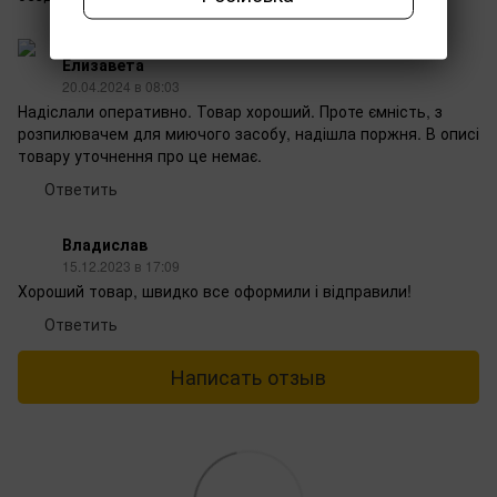
Елизавета
20.04.2024 в 08:03
Надіслали оперативно. Товар хороший. Проте ємність, з
розпилювачем для миючого засобу, надішла поржня.‌ В описі
товару уточнення про це немає.
Ответить
Владислав
15.12.2023 в 17:09
Хороший товар, швидко все оформили і відправили!
Ответить
Написать отзыв