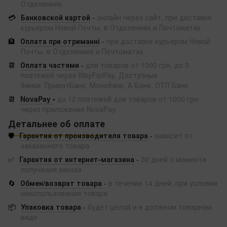
Отделениях
💳
Банковской картой
-
онлайн через сайт, при доставке
курьером Новой Почты, в Отделениях и Почтоматах
🏦
Оплата при отриманні
-
при доставке курьером Новой
Почты, в Отделениях и Почтоматах
📆
Оплата частями
-
для товаров от 1000 грн, до 3
платежей через WayForPay. Доступные
банки: ПриватБанк, Монобанк, А-Банк, ОТП Банк.
📆
NovaPay
-
до 12 платежей для товаров от 1000 грн
через приложение NovaPay.
Детальнее об оплате
🛡️
Гарантия от производителя товара
-
зависит от
заказанного товара
✅
Гарантия от интернет-магазина
-
30 дней с момента
получения заказа
🔄
Обмен/возврат товара
-
в течение 14 дней, при условии
неиспользования товара
📦
Упаковка товара
-
будет целой и в должном товарном
виде