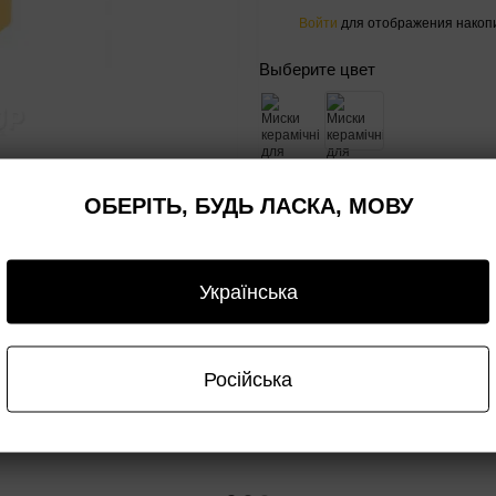
Войти
для отображения накопи
%
Выберите цвет
Объем мл
ОБЕРІТЬ, БУДЬ ЛАСКА, МОВУ
1800 мл
Українська
Сообщить, когда появи
Доставка
Оплата
Гарантия
Опт/дроп
Російська