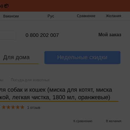
) 📦
Рус
Сравнение
Желания
Вакансии
0 800 202 007
Мой заказ
Для дома
Недельные скидки
ры
Посуда для животных
я собак и кошек (миска для котят, миска
кой, легкая чистка, 1800 мл, оранжевые)
1 отзыв
К сравнению
В желания