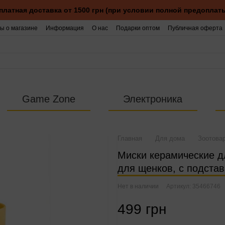
платная доставка от 1500 грн (при условии полной предоплаты
ы о магазине
Информация
О нас
Подарки оптом
Публичная оферта
Game Zone
Электроника
Главная
Для дома
Зоотова
Миски керамические дл
для щенков, с подстав
Нет в наличии
Артикул: 35466746
499 грн