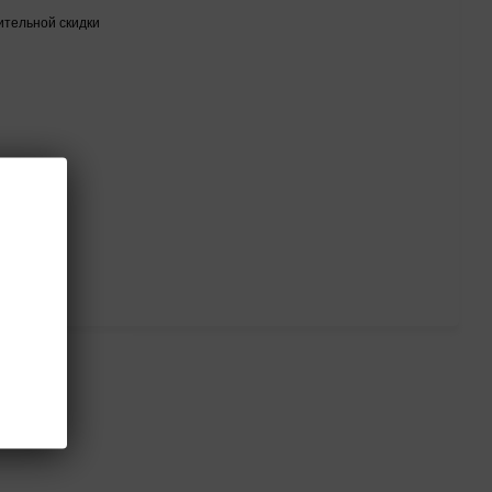
тельной скидки
тся