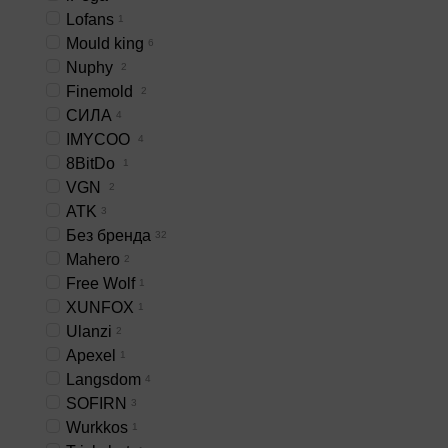
Lofans
1
Mould king
6
Nuphy
2
Finemold
2
СИЛА
4
IMYCOO
4
8BitDo
1
VGN
2
ATK
3
Без бренда
32
Mahero
2
Free Wolf
1
XUNFOX
1
Ulanzi
2
Apexel
1
Langsdom
4
SOFIRN
3
Wurkkos
1