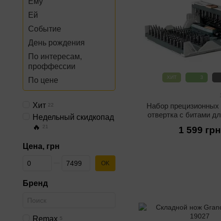
Ему
Ей
Событие
День рождения
По интересам,
проффессии
ХИТ
3
По цене
Хит
Набор прецизионных 
22
отвертка с битами д
Недельный скидкопад
работ Jakemy JM-819
🔥
21
1 599 грн
1, CR-V, в контей
Цена, грн
От Цена, грн
До Цена, грн
OK
Бренд
Remax
5