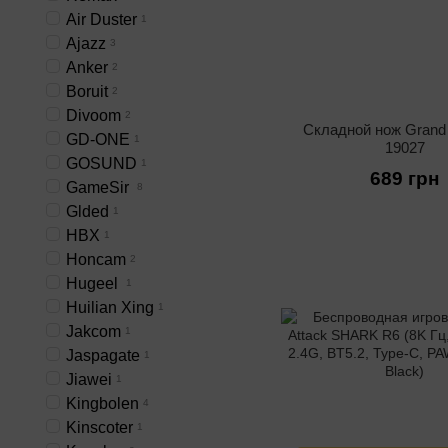
Air Duster
1
Ajazz
3
Anker
2
Boruit
2
Divoom
2
Складной нож Gran
GD-ONE
1
19027
GOSUND
1
689 грн
GameSir
8
Glded
1
HBX
1
Honcam
2
Hugeel
1
Huilian Xing
1
Jakcom
1
Jaspagate
1
Jiawei
1
Kingbolen
4
Kinscoter
1