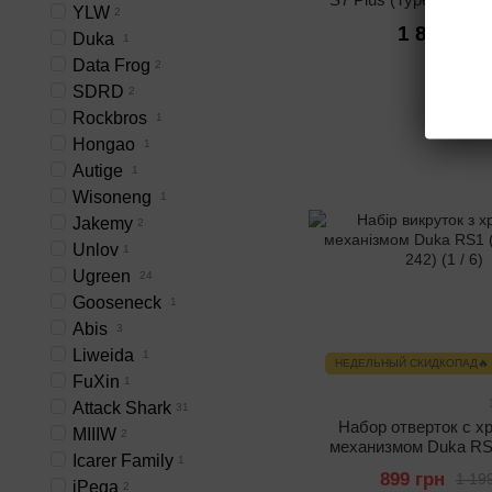
YLW
2
1000 мАч)
1 899 грн
Duka
1
Data Frog
2
SDRD
2
Rockbros
1
Hongao
1
Autige
1
Wisoneng
1
Jakemy
2
Unlov
1
Ugreen
24
Gooseneck
1
Abis
3
Liweida
1
НЕДЕЛЬНЫЙ СКИДКОПАД🔥
FuXin
1
Attack Shark
31
Набор отверток с х
MIIIW
2
механизмом Duka RS1
Icarer Family
1
S2 242)
899 грн
1 19
iPega
2