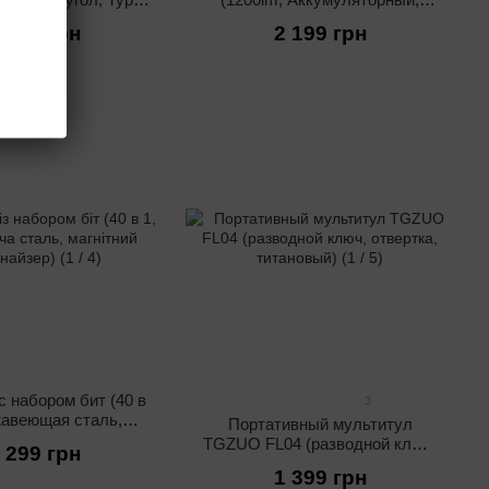
IP68, Черный)
IP54, Черный)
 399 грн
2 199 грн
с набором бит (40 в
3
жавеющая сталь,
Портативный мультитул
ный органайзер)
TGZUO FL04 (разводной ключ,
 299 грн
отвертка, титановый)
1 399 грн