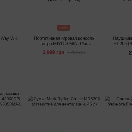
−20%
d Way WK
Портативная игровая консоль
Наушники
ретро MIYOO MINI Plus
HP206 (Bl
(128Gb, 2.8" HD IPS, Черный)
ANC, Hi-
3 999 грн
2
4 999 грн