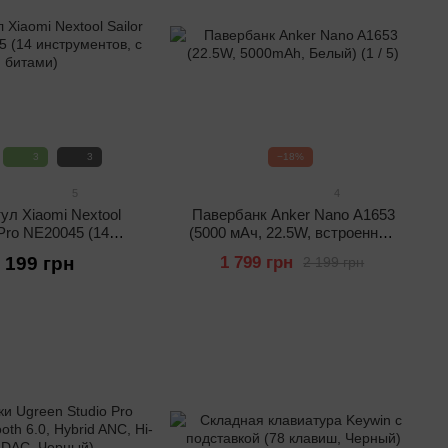
3
3
−18%
5
4
ул Xiaomi Nextool
Павербанк Anker Nano A1653
 Pro NE20045 (14
(5000 мАч, 22.5W, встроенный
ентов, с битами)
USB-C, Белый)
 199 грн
1 799 грн
2 199 грн