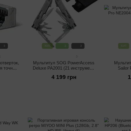
3
ХИТ
3
3
ХИТ
1
3
отверток,
Мультитул SOG PowerAccess
Мультит
ля точных
Deluxe PA2001 (21 инструмент,
Sailor
2 (180 в
держатель бит, с чехлом,
инструм
4 199 грн
1
нере)
плоскогубцы)