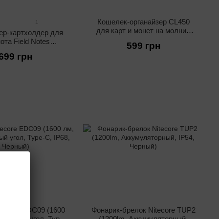
Кошелек-органайзер CL450
1
для карт и монет на молнии
ер-картхолдер для
(RFID-защита, Черный)
ота Field Notes
599 грн
Коричневый)
699 грн
tecore EDC09 (1600
Фонарик-брелок Nitecore TUP2
ируемый угол, Type-
(1200lm, Аккумуляторный,