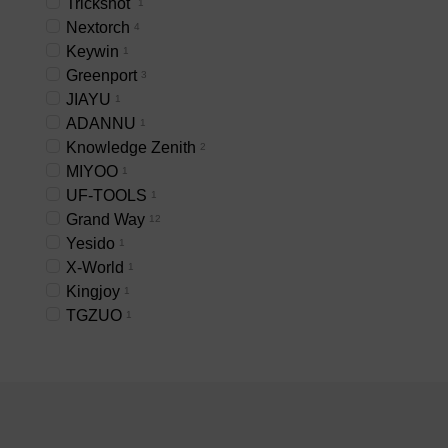
Trickshot
1
Nextorch
4
Keywin
1
Greenport
3
JIAYU
1
ADANNU
1
Knowledge Zenith
2
MIYOO
1
UF-TOOLS
1
Grand Way
12
Yesido
1
X-World
1
Kingjoy
1
TGZUO
1