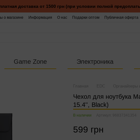
платная доставка от 1500 грн (при условии полной предоплаты
ы о магазине
Информация
О нас
Подарки оптом
Публичная оферта
Game Zone
Электроника
Главная
EDC
Органайзеры 
Чехол для ноутбука M
15.4'', Black)
В наличии
Артикул: 96837341354
599 грн