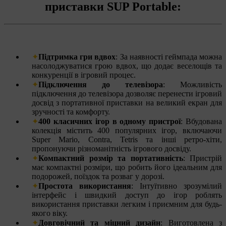
приставки SUP Portable:
Підтримка гри вдвох
: За наявності геймпада можна
насолоджуватися грою вдвох, що додає веселощів та
конкуренції в ігровий процес.
Підключення до телевізора
: Можливість
підключення до телевізора дозволяє перенести ігровий
досвід з портативної приставки на великий екран для
зручності та комфорту.
400 класичних ігор в одному пристрої
: Вбудована
колекція містить 400 популярних ігор, включаючи
Super Mario, Contra, Tetris та інші ретро-хіти,
пропонуючи різноманітність ігрового досвіду.
Компактний розмір та портативність
: Пристрій
має компактні розміри, що робить його ідеальним для
подорожей, поїздок та розваг у дорозі.
Простота використання
: Інтуїтивно зрозумілий
інтерфейс і швидкий доступ до ігор роблять
використання приставки легким і приємним для будь-
якого віку.
Довговічний та міцний дизайн
: Виготовлена з