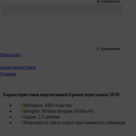
В избранное
К сравнению
Описание
Характеристики
Отзывы
Характеристики
портативної ігрової приставки SUP
:
Матеріал: ABS пластик
Батарея: Літієва батарея 1020mAh
Екран: 2.6 дюйми
Можливість грати удвох при наявності геймпада