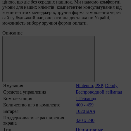
ціною, що діє без середніх націнок. Ми надаємо комфортні
умови для наших клієнтів: компетентне консультування від
компетентних менеджерів, зручна форма замовлення через
сайт у будь-який час, оперативна доставка по Україні,
можливість вибору зручної форми оплати.
Описание
Эмуляция
Nintendo
,
PSP
,
Dendy
Средства управления
Беспроводной геймпад
Комплектация
1 Геймпад
Количество игр в комплекте
400 - 499
Батарея‌
1020 мАч
Поддерживаемые расширения
320 х 240
экрана
Тип
Портативные