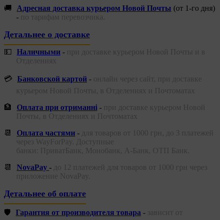
🚚
Адресная доставка курьером Новой Почты
(от 1-го дня)
-
по тарифам перевозчика.
Детальнее о доставке
💵
Наличными
-
при доставке курьером Новой Почты и в
Отделениях
💳
Банковской картой
-
онлайн через сайт, при доставке
курьером Новой Почты, в Отделениях и Почтоматах
🏦
Оплата при отриманні
-
при доставке курьером Новой
Почты, в Отделениях и Почтоматах
📆
Оплата частями
-
для товаров от 1000 грн, до 3 платежей
через WayForPay. Доступные
банки: ПриватБанк, Монобанк, А-Банк, ОТП Банк.
📆
NovaPay
-
до 12 платежей для товаров от 1000 грн через
приложение NovaPay.
Детальнее об оплате
🛡️
Гарантия от производителя товара
-
зависит от