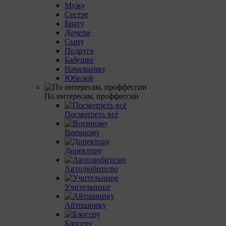
Мужу
Сестре
Брату
Дочери
Сыну
Подруге
Бабушке
Начальнику
Юбилей
По интересам, проффессии
Посмотреть всё
Военному
Директору
Автолюбителю
Учительнице
Айтишнику
Блогеру