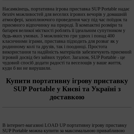
Насамкінець, портативна ігрова приставка SUP Portable надає
безліч можливостей для веселих ігрових вечорів у домашній
атмосфері, захоплюючого проведення часу під час поїздок та
приємного відпочинку на природі. Її компактні розміри та
батарея великої місткості роблять її ідеальним супутником у
будь-яких умовах. З можливістю гри удвох і понад 400
класичними іграми, приставка підходить для розваг як у
родинному колі та друзів, так і поодинці. Простота
використання та надійність матеріалів забезпечують приємний
ігровий досвід без зайвих турбот. Загалом, SUP Portable - це
чудовий спосіб додати радості та веселощів у ваше життя,
куди б ви не вирушили.
Купити портативну ігрову приставку
SUP Portable у Києві та Україні з
доставкою
В інтернет-магазині LOAD UP портативну ігрову приставку
SUP Portable можна купити за максимальною привабливою