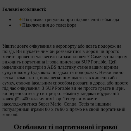
Головні особливості:
Підтримка гри удвох при підключенні геймпада
Підключення до телевізора
Уявіть: довге очікування в аеропорту або довга подорож на
поїзді. Ви шукаєте чим би розважитися в дорозі чи просто
хочете провести час весело та захоплююче? Саме тут на сцену
виходить портативна ігрова приставка SUP Portable. Цей
невеликий пристрій з ABS пластику стане вашим вірним
супутником у будь-яких поїздках та подорожах. Незвичайно
легка і компактна, вона легко поміщається в кишеню або
сумку, стаючи ідеальним способом розваги в дорозі або просто
під час очікування. З SUP Portable ви не просто граєте в ігри,
ви переноситеся у світ ретро-геймінгу завдяки вбудованій
колекції з 400 класичних ігор. Тепер ви можете
насолоджуватися Super Mario, Contra, Tetris та іншими
популярними іграми 80-х та 90-х прямо на своїй портативній
консолі.
Особливості портативної ігрової