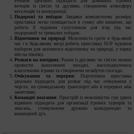
Portable ідеально підходить для домашніх ігрових
вечорів із сім'єю та друзями, створюючи атмосферу
веселощів та конкуренції.
Подорожі та поїздки
: Завдяки компактному розміру,
приставка легко поміщається в сумку або кишеню, що
робить її чудовим супутником для ігор під час
подорожей та тривалих поїздок.
Відпочинок на природі
: Можливість грати в будь-який
час і в будь-якому місці робить приставку SUP чудовим
вибором для активного відпочинку на природі, у парку
або на пікніку.
Розваги на вихідних
: Разом із друзями чи сім'єю можна
провести захоплюючі вихідні, насолоджуючись
класичними іграми та створюючи незабутні спогади.
Очікування та перерви
: Портативна приставка
ідеально підходить для розваг під час очікування у
чергах, на громадському транспорті або в перервах між
заняттями.
Командні змагання
: Пристрій із можливістю гри удвох
відмінно підходить для організації ігрових турнірів та
змагань, стимулюючи дружню конкуренцію та
командний дух.