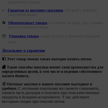
заказанного товара
✅
Гарантия от интернет-магазина
-
30 дней с момента
получения заказа
🔄
Обмен/возврат товара
-
в течение 14 дней, при условии
неиспользования товара
📦
Упаковка товара
-
будет целой и в должном товарном
виде
Детальнее о гарантии
💵 Этот товар можно также выгодно купить оптом.
🏬 Такие способы покупки имеют свои преимущества для
определенных целей, в том числе и ведения собственного
малого бизнеса.
🛒 Оптовые закупки в нашем магазине выгодные и
удобные.
С оптовыми покупками вы сможете сэкономить,
снизить часть расходов и получить при этом качественные
продукты в большом ассортименте. У нас действуют
выгодные скидки при покупке оптом.