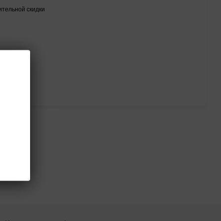
тельной скидки
тся