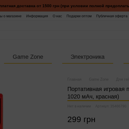
платная доставка от 1500 грн (при условии полной предоплаты
ы о магазине
Информация
О нас
Подарки оптом
Публичная оферта
Game Zone
Электроника
Главная
Game Zone
Для ге
Портативная игровая п
1020 мАч, красная)
Нет в наличии
Артикул: 35466790
299 грн