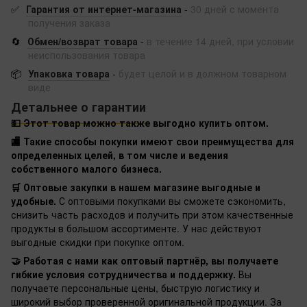
✅
Гарантия от интернет-магазина
-
30 дней с момента
получения заказа
🔄
Обмен/возврат товара
-
в течение 14 дней, при условии
неиспользования товара
📦
Упаковка товара
-
будет целой и в должном товарном
виде
Детальнее о гарантии
💵 Этот товар можно также выгодно купить оптом.
🏬 Такие способы покупки имеют свои преимущества для
определенных целей, в том числе и ведения
собственного малого бизнеса.
🛒 Оптовые закупки в нашем магазине выгодные и
удобные.
С оптовыми покупками вы сможете сэкономить,
снизить часть расходов и получить при этом качественные
продукты в большом ассортименте. У нас действуют
выгодные скидки при покупке оптом.
🤝 Работая с нами как оптовый партнёр, вы получаете
гибкие условия сотрудничества и поддержку.
Вы
получаете персональные цены, быструю логистику и
широкий выбор проверенной оригинальной продукции. За