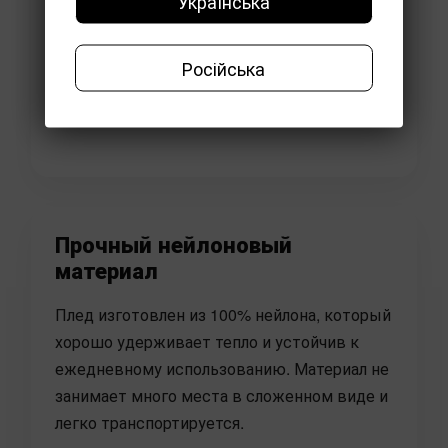
Українська
Російська
Прочный нейлоновый
материал
Плед изготовлен из 100% нейлона, который
хорошо удерживает тепло и устойчив к
ежедневному использованию. Материал не
занимает много места в сложенном виде и
легко транспортируется.