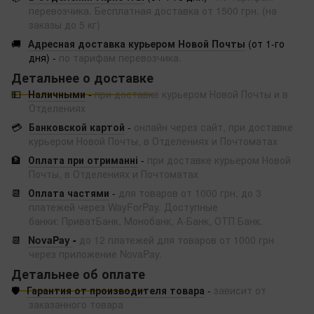
перевозчика. Бесплатная доставка от 1500 грн. (на
заказы до 5 кг)
🚚
Адресная доставка курьером Новой Почты
(от 1-го
дня) -
по тарифам перевозчика.
Детальнее о доставке
💵
Наличными
-
при доставке курьером Новой Почты и в
Отделениях
💳
Банковской картой
-
онлайн через сайт, при доставке
курьером Новой Почты, в Отделениях и Почтоматах
🏦
Оплата при отриманні
-
при доставке курьером Новой
Почты, в Отделениях и Почтоматах
📆
Оплата частями
-
для товаров от 1000 грн, до 3
платежей через WayForPay. Доступные
банки: ПриватБанк, Монобанк, А-Банк, ОТП Банк.
📆
NovaPay
-
до 12 платежей для товаров от 1000 грн
через приложение NovaPay.
Детальнее об оплате
🛡️
Гарантия от производителя товара
-
зависит от
заказанного товара