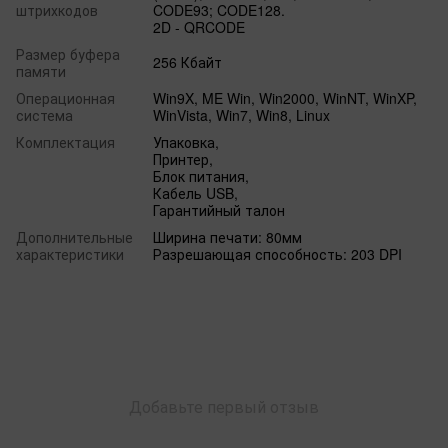
штрихкодов
CODE93; CODE128.
2D - QRCODE
Размер буфера
256 Кбайт
памяти
Операционная
Win9X, ME Win, Win2000, WinNT, WinXP,
система
WinVista, Win7, Win8, Linux
Комплектация
Упаковка,
Принтер,
Блок питания,
Кабель USB,
Гарантийный талон
Дополнительные
Ширина печати: 80мм
характеристики
Разрешающая способность: 203 DPI
Добавьте первый отзыв