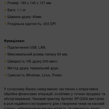
Розмір: 185 x 145 x 137 мм
Вага: 1,1 кг
Ширина друку: 80мм
Роздільна здатність: 203 DPI
Функціонал:
Підключення USB, LAN;
Максимальний розмір паперу 83 мм;
Швидкість Ч/Б друку 200 мм/с;
Метод друку термальний друк;
Сумісність Windows, Linux, Poster.
У сучасному бізнесі невід'ємною частиною є оперативна
обробка фінансових операцій, особливо у точках продажу та
обслуговування. Чековий принтер Xprinter XP-Q300 виступає
в ролі надійного інструменту для створення чеків на касовій
стрічці, забезпечуючи високу чіткість та швидкість друку.