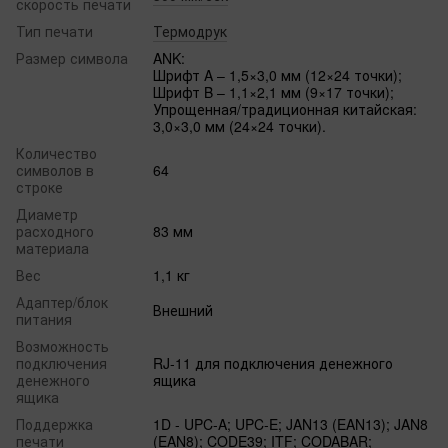
скорость печати
Тип печати
Термодрук
Размер символа
ANK:
Шрифт A – 1,5×3,0 мм (12×24 точки);
Шрифт B – 1,1×2,1 мм (9×17 точки);
Упрощенная/традиционная китайская:
3,0×3,0 мм (24×24 точки).
Количество
символов в
64
строке
Диаметр
расходного
83 мм
материала
Вес
1,1 кг
Адаптер/блок
Внешний
питания
Возможность
подключения
RJ-11 для подключения денежного
денежного
ящика
ящика
Поддержка
1D - UPC-A; UPC-E; JAN13 (EAN13); JAN8
печати
(EAN8); CODE39; ITF; CODABAR;