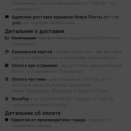
перевозчика. Бесплатная доставка от 1500 грн. (на
заказы до 5 кг)
🚚
Адресная доставка курьером Новой Почты
(от 1-го
дня) -
по тарифам перевозчика.
Детальнее о доставке
💵
Наличными
-
при доставке курьером Новой Почты и в
Отделениях
💳
Банковской картой
-
онлайн через сайт, при доставке
курьером Новой Почты, в Отделениях и Почтоматах
🏦
Оплата при отриманні
-
при доставке курьером Новой
Почты, в Отделениях и Почтоматах
📆
Оплата частями
-
для товаров от 1000 грн, до 3
платежей через WayForPay. Доступные
банки: ПриватБанк, Монобанк, А-Банк, ОТП Банк.
📆
NovaPay
-
до 12 платежей для товаров от 1000 грн
через приложение NovaPay.
Детальнее об оплате
🛡️
Гарантия от производителя товара
-
зависит от
заказанного товара