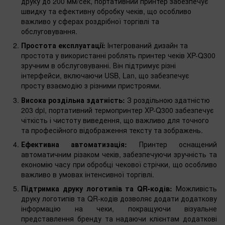
друку до 200 мм/сек, портативний принтер забезпечує
швидку та ефективну обробку чеків, що особливо
важливо у сферах роздрібної торгівлі та
обслуговування.
Простота експлуатації:
Інтегрований дизайн та
простота у використанні роблять принтер чеків XP-Q300
зручним в обслуговуванні. Він підтримує різні
інтерфейси, включаючи USB, Lan, що забезпечує
просту взаємодію з різними пристроями.
Висока роздільна здатність:
З роздільною здатністю
203 dpi, портативний термопринтер XP-Q300 забезпечує
чіткість і чистоту виведення, що важливо для точного
та професійного відображення тексту та зображень.
Ефективна автоматизація:
Принтер оснащений
автоматичним різаком чеків, забезпечуючи зручність та
економію часу при обробці чекової стрічки, що особливо
важливо в умовах інтенсивної торгівлі.
Підтримка друку логотипів та QR-кодів:
Можливість
друку логотипів та QR-кодів дозволяє додати додаткову
інформацію на чеки, покращуючи візуальне
представлення бренду та надаючи клієнтам додаткові