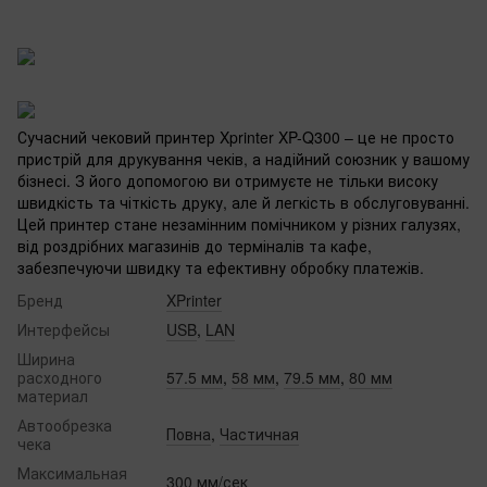
Сучасний чековий принтер Xprinter XP-Q300 – це не просто
пристрій для друкування чеків, а надійний союзник у вашому
бізнесі. З його допомогою ви отримуєте не тільки високу
швидкість та чіткість друку, але й легкість в обслуговуванні.
Цей принтер стане незамінним помічником у різних галузях,
від роздрібних магазинів до терміналів та кафе,
забезпечуючи швидку та ефективну обробку платежів.
Бренд
XPrinter
Интерфейсы
USB
,
LAN
Ширина
расходного
57.5 мм
,
58 мм
,
79.5 мм
,
80 мм
материал
Автообрезка
Повна
,
Частичная
чека
Максимальная
300 мм/сек