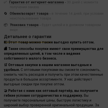
✅
Гарантия от интернет-магазина
-
30 дней с момента
получения заказа
🔄
Обмен/возврат товара
-
в течение 14 дней, при условии
неиспользования товара
📦
Упаковка товара
-
будет целой и в должном товарном
виде
Детальнее о гарантии
💵 Этот товар можно также выгодно купить оптом.
🏬 Такие способы покупки имеют свои преимущества для
определенных целей, в том числе и ведения
собственного малого бизнеса.
🛒 Оптовые закупки в нашем магазине выгодные и
удобные.
С оптовыми покупками вы сможете сэкономить,
снизить часть расходов и получить при этом качественные
продукты в большом ассортименте. У нас действуют
выгодные скидки при покупке оптом.
🤝 Работая с нами как оптовый партнёр, вы получаете
гибкие условия сотрудничества и поддержку.
Вы
получаете персональные цены, быструю логистику и
широкий выбор проверенной оригинальной продукции. За