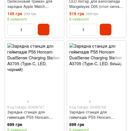
Силіконовий тримач для
LED ліхтар для велосипеда
зарядки Apple Watch
Mangeleyes D05 (стоп сигнал,
(Рожевий)
повортні сигнали, USB,
149 грн
519 грн
299 грн
699 грн
велофара)
В наявності
В наявності
4
4
Код товару: 35468767
Код товару: 35468768
Зарядна станція для
Зарядна станція для
геймпадів PS5 Honcam
геймпадів PS5 Honcam
DualSense Charging Station
DualSense Charging Station
699 грн
699 грн
A3705 (Type-C, LED, чорний)
A3705 (Type-C, LED, білий)
В наявності
В наявності