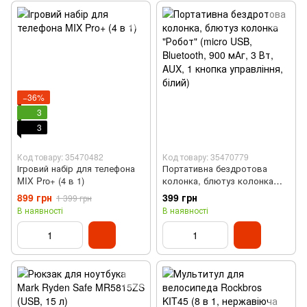
−36%
3
3
Код товару: 35470482
Код товару: 35470779
Ігровий набір для телефона
Портативна бездротова
MIX Pro+ (4 в 1)
колонка, блютуз колонка
"Робот" (micro USB, Bluetooth,
899 грн
399 грн
1 399 грн
900 мАг, 3 Вт, AUX, 1 кнопка
В наявності
В наявності
управління, білий)