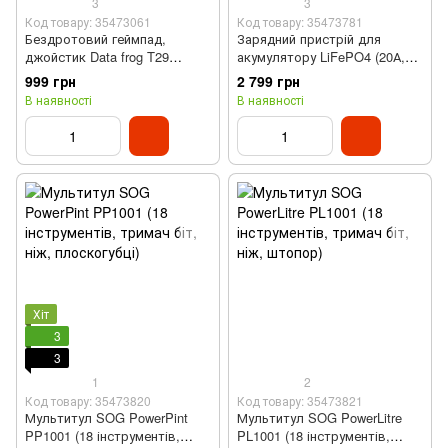
3
3
Код товару: 35473061
Код товару: 35473781
Бездротовий геймпад,
Зарядний пристрій для
джойстик Data frog T29
акумулятору LiFePO4 (20А,
(Bluetooth, Type-C, 800 мАг,
14,6 В, з кулером)
999 грн
2 799 грн
сенсорна панель, Turbo
В наявності
В наявності
режим)
Хіт
3
3
1
2
Код товару: 35473820
Код товару: 35473821
Мультитул SOG PowerPint
Мультитул SOG PowerLitre
PP1001 (18 інструментів,
PL1001 (18 інструментів,