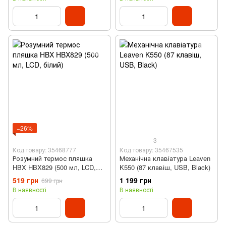
−26%
3
Код товару: 35468777
Код товару: 35467535
Розумний термос пляшка
Механічна клавіатура Leaven
HBX HBX829 (500 мл, LCD,
K550 (87 клавіш, USB, Black)
білий)
519 грн
1 199 грн
699 грн
В наявності
В наявності