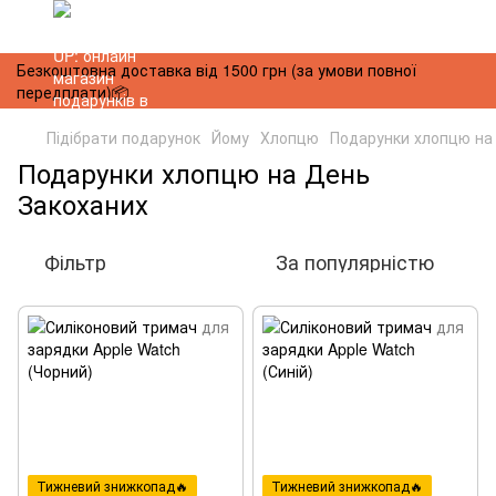
Безкоштовна доставка від 1500 грн (за умови повної
передплати)📦
Підібрати подарунок
Йому
Хлопцю
Подарунки хлопцю на
Подарунки хлопцю на День
Закоханих
Фільтр
За популярністю
Тижневий знижкопад🔥
Тижневий знижкопад🔥