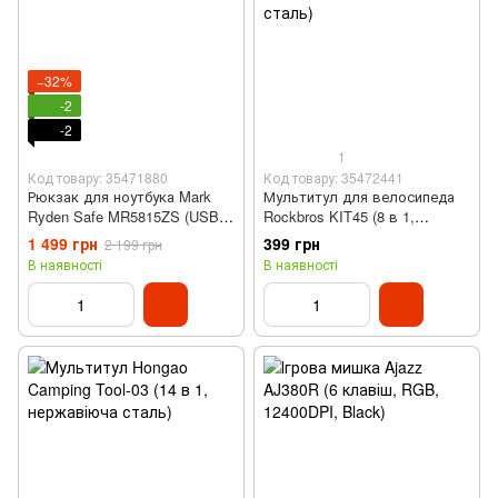
−32%
-2
-2
1
Код товару: 35471880
Код товару: 35472441
Рюкзак для ноутбука Mark
Мультитул для велосипеда
Ryden Safe MR5815ZS (USB,
Rockbros KIT45 (8 в 1,
15 л)
нержавіюча сталь)
1 499 грн
399 грн
2 199 грн
В наявності
В наявності