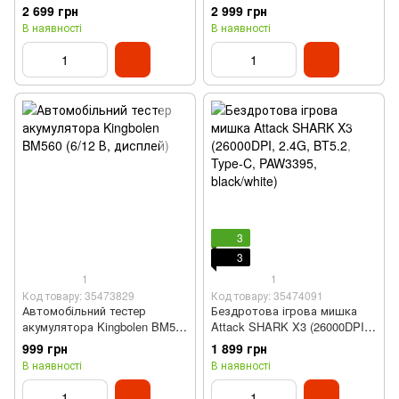
тримач біт, ніж, плоскогубці)
тримач біт, ніж, штопор)
2 699 грн
2 999 грн
В наявності
В наявності
3
3
1
1
Код товару: 35473829
Код товару: 35474091
Автомобільний тестер
Бездротова ігрова мишка
акумулятора Kingbolen BM560
Attack SHARK X3 (26000DPI,
(6/12 В, дисплей)
2.4G, BT5.2, Type-C,
999 грн
1 899 грн
PAW3395, black/white)
В наявності
В наявності