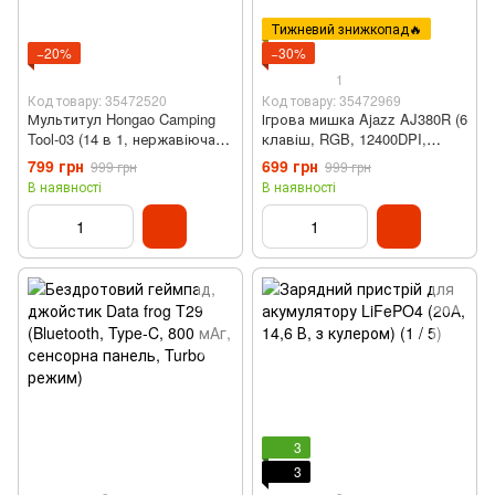
Тижневий знижкопад🔥
−20%
−30%
1
Код товару: 35472520
Код товару: 35472969
Мультитул Hongao Camping
Ігрова мишка Ajazz AJ380R (6
Tool-03 (14 в 1, нержавіюча
клавіш, RGB, 12400DPI,
сталь)
Black)
799 грн
699 грн
999 грн
999 грн
В наявності
В наявності
3
3