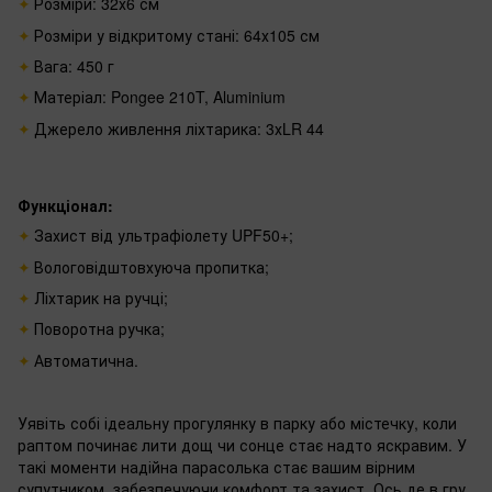
Розміри: 32х6 см
Розміри у відкритому стані: 64х105 см
Вага: 450 г
Матеріал: Pongee 210T, Aluminium
Джерело живлення ліхтарика: 3хLR 44
Функціонал:
Захист від ультрафіолету UPF50+;
Вологовідштовхуюча пропитка;
Ліхтарик на ручці;
Поворотна ручка;
Автоматична.
Уявіть собі ідеальну прогулянку в парку або містечку, коли
раптом починає лити дощ чи сонце стає надто яскравим. У
такі моменти надійна парасолька стає вашим вірним
супутником, забезпечуючи комфорт та захист. Ось де в гру