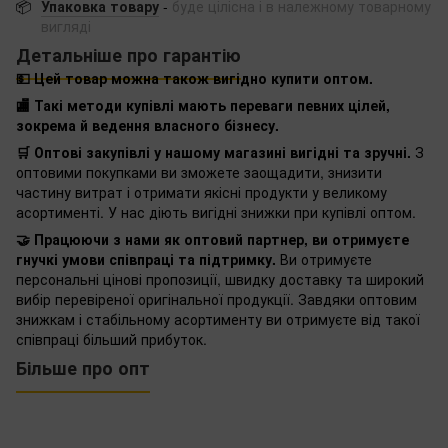
📦
Упаковка товару
-
буде цілісна і в належному товарному
вигляді
Детальніше про гарантію
💵 Цей товар можна також вигідно купити оптом.
🏬 Такі методи купівлі мають переваги певних цілей,
зокрема й ведення власного бізнесу.
🛒 Оптові закупівлі у нашому магазині вигідні та зручні.
З
оптовими покупками ви зможете заощадити, знизити
частину витрат і отримати якісні продукти у великому
асортименті. У нас діють вигідні знижки при купівлі оптом.
🤝 Працюючи з нами як оптовий партнер, ви отримуєте
гнучкі умови співпраці та підтримку.
Ви отримуєте
персональні цінові пропозиції, швидку доставку та широкий
вибір перевіреної оригінальної продукції. Завдяки оптовим
знижкам і стабільному асортименту ви отримуєте від такої
співпраці більший прибуток.
Більше про опт