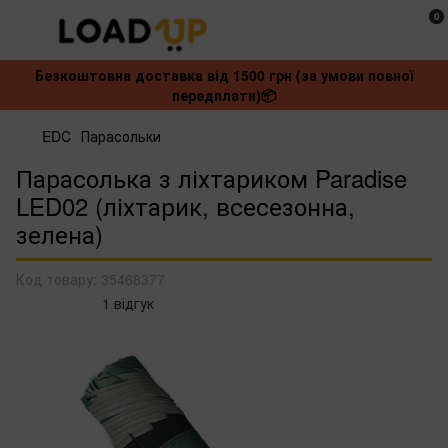
0
Безкоштовна доставка від 1500 грн (за умови повної
передплати)📦
EDC
Парасольки
Парасолька з ліхтариком Paradise
LED02 (ліхтарик, всесезонна,
зелена)
Код товару:
35468377
1 відгук