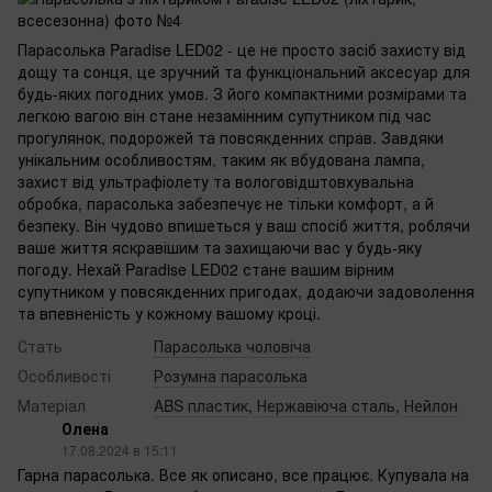
Парасолька Paradise LED02 - це не просто засіб захисту від
дощу та сонця, це зручний та функціональний аксесуар для
будь-яких погодних умов. З його компактними розмірами та
легкою вагою він стане незамінним супутником під час
прогулянок, подорожей та повсякденних справ. Завдяки
унікальним особливостям, таким як вбудована лампа,
захист від ультрафіолету та вологовідштовхувальна
обробка, парасолька забезпечує не тільки комфорт, а й
безпеку. Він чудово впишеться у ваш спосіб життя, роблячи
ваше життя яскравішим та захищаючи вас у будь-яку
погоду. Нехай Paradise LED02 стане вашим вірним
супутником у повсякденних пригодах, додаючи задоволення
та впевненість у кожному вашому кроці.
Стать
Парасолька чоловіча
Особливості
Розумна парасолька
Матеріал
ABS пластик
,
Нержавіюча сталь
,
Нейлон
Олена
17.08.2024 в 15:11
Гарна парасолька. Все як описано, все працює. Купувала на