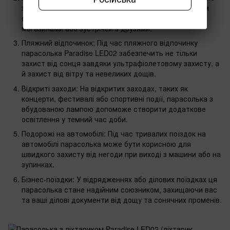
змінюватися раптово, ця парасолька стане надійним
супутником для захисту від негоди під час походів
магазинами або зустрічей з друзями.
Пляжний відпочинок: Під час пляжного відпочинку
парасолька Paradise LED02 забезпечить не тільки
захист від сонця завдяки ультрафіолетовому захисту, а
й захист від вітру та невеликих дощів.
Відкриті заходи: На відкритих заходах, таких як
концерти, фестивалі або спортивні події, парасолька з
вбудованою лампою допоможе створити додаткове
освітлення у темний час доби.
Подорожі на автомобілі: Під час тривалих поїздок на
автомобілі парасолька може бути корисною для
швидкого захисту від негоди при виході з машини або на
зупинках.
Бізнес-поїздки: У відрядженнях або ділових поїздках ця
парасолька стане надійним союзником, захищаючи вас
та ваші ділові документи від дощу та сонячних променів.