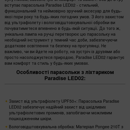
вступає парасолька Paradise LED02 - стильний,
функціональний та неймовірно зручний аксесуар для будь-
якої пори року та будь-яких погодних умов. З його захистом
від ультрафіолету і вологовідштовхувальної обробки ви
почуватиметеся впевнено в будь-якій ситуації. До того ж,
унікальна лампа на ручці перетворює цю парасольку на
необхідний інструмент у темний час доби, забезпечуючи
додаткове освітлення та безпеку на прогулянці. Не
важливо, чи ви йдете на роботу, на зустріч із друзями або
просто насолоджуєтеся природою, Paradise LED02 гарантує
вам комфорт та стиль у будь-яких умовах.
Особливості парасольки з ліхтариком
Paradise LED02:
Захист від ультрафіолету UPF50+: Парасолька Paradise
LED02 забезпечує надійний захист від шкідливих
ультрафіолетових променів, запобігаючи можливим
пошкодженням шкіри.
Вологовідштовхувальна обробка: Матеріал Pongee 210T з