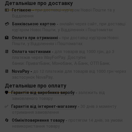
Детальніше про доставку
💵
Готівкою
-
при доставці кур'єром Нової Пошти та у
Відділення
💳
Банківською картою
-
онлайн через сайт, при доставці
кур'єром Нової Пошти, у Відділеннях і Поштоматах
🏦
Оплата при отриманні
-
при доставці кур'єром Нової
Пошти, у Відділеннях і Поштоматах
📆
Оплата частинами
-
для товарів від 1000 грн, до 3
платежів через WayForPay. Доступні
банки: ПриватБанк, Монобанк, А-Банк, ОТП Банк.
📆
NovaPay
-
до 12 платежів для товарів від 1000 грн через
застосунок NovaPay.
Детальніше про оплату
🛡️
Гарантія від виробника виробу
-
залежить від
замовленого товару
✅
Гарантія від інтернет-магазину
-
30 днів з моменту
отримання замовлення
🔄
Обмін/повернення товару
-
протягом 14 днів, за умови
невикористання товару