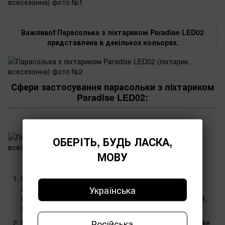
Важливо❗️ Парасолька з ліхтариком Paradise LED02
представлена в декількох кольорах.
Сфери застосування парасольки з ліхтариком
Paradise LED02:
ОБЕРІТЬ, БУДЬ ЛАСКА,
МОВУ
Прогулянки та подорожі: Парасолька Paradise LED02
Українська
ідеально підходить для використання під час
прогулянок містом, пікніків на природі або подорожей,
забезпечуючи захист від дощу та сонячних променів.
Російська
Міське життя: У міському середовищі, де погода може