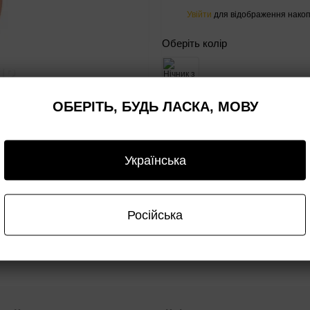
Увійти
для відображення накоп
%
Оберіть колір
ОБЕРІТЬ, БУДЬ ЛАСКА, МОВУ
Повідомити, коли з'яви
Українська
плата
Гарантія
Опт/дроп
Російська