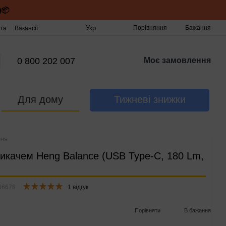
)📦
Укр
Порівняння
Бажання
та
Вакансії
0 800 202 007
Моє замовлення
Для дому
Тижневі знижки
ння
микачем Heng Balance (USB Type-C, 180 Lm,
66678
1 відгук
Порівняти
В бажання