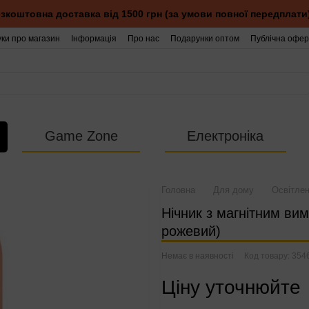
зкоштовна доставка від 1500 грн (за умови повної передплати
уки про магазин
Інформація
Про нас
Подарунки оптом
Публічна офер
Game Zone
Електроніка
Головна
Для дому
Освітле
Нічник з магнітним ви
рожевий)
Немає в наявності
Код товару: 354
Ціну уточнюйте