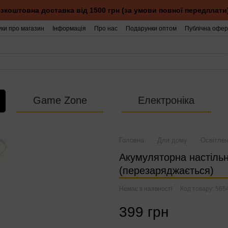
зкоштовна доставка від 1500 грн (за умови повної передплати
уки про магазин
Інформація
Про нас
Подарунки оптом
Публічна офер
Game Zone
Електроніка
Головна
Для дому
Освітле
Акумуляторна настільн
(перезаряджається)
Немає в наявності
Код товару: 565
399 грн