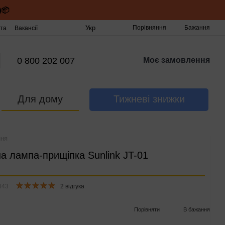
)📦
Укр
Порівняння
Бажання
та
Вакансії
0 800 202 007
Моє замовлення
Для дому
Тижневі знижки
ння
а лампа-прищіпка Sunlink JT-01
443
2 відгука
Порівняти
В бажання