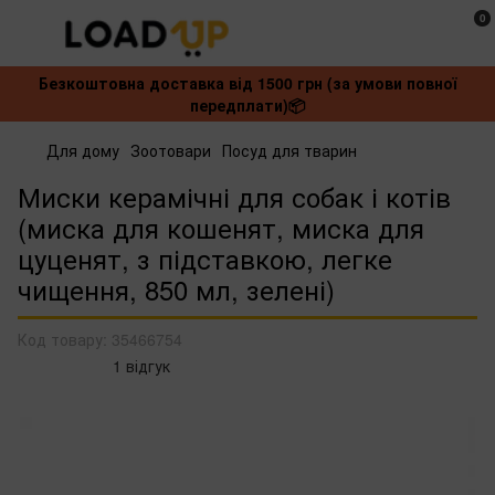
0
Безкоштовна доставка від 1500 грн (за умови повної
передплати)📦
Для дому
Зоотовари
Посуд для тварин
Миски керамічні для собак і котів
(миска для кошенят, миска для
цуценят, з підставкою, легке
чищення, 850 мл, зелені)
Код товару:
35466754
1 відгук