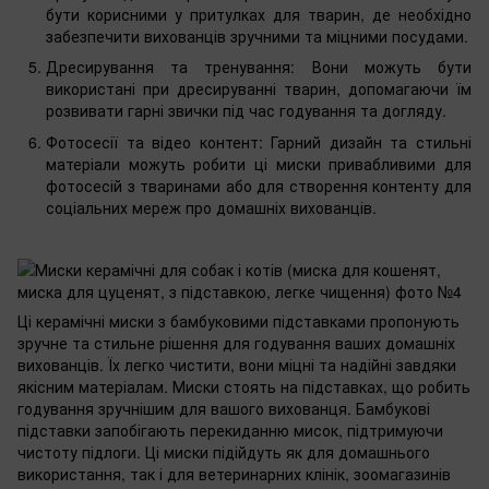
бути корисними у притулках для тварин, де необхідно
забезпечити вихованців зручними та міцними посудами.
Дресирування та тренування: Вони можуть бути
використані при дресируванні тварин, допомагаючи їм
розвивати гарні звички під час годування та догляду.
Фотосесії та відео контент: Гарний дизайн та стильні
матеріали можуть робити ці миски привабливими для
фотосесій з тваринами або для створення контенту для
соціальних мереж про домашніх вихованців.
Ці керамічні миски з бамбуковими підставками пропонують
зручне та стильне рішення для годування ваших домашніх
вихованців. Їх легко чистити, вони міцні та надійні завдяки
якісним матеріалам. Миски стоять на підставках, що робить
годування зручнішим для вашого вихованця. Бамбукові
підставки запобігають перекиданню мисок, підтримуючи
чистоту підлоги. Ці миски підійдуть як для домашнього
використання, так і для ветеринарних клінік, зоомагазинів