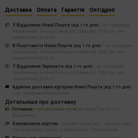
Доставка
Оплата
Гарантія
Опт/дроп
📦
У Відділення Нової Пошти
(від 1-го дня) -
за тарифами
перевізника. Безкоштовна доставка від 1500 грн. (на
замовлення до 5 кг)
📦
В Поштомати Нової Пошти
(від 1-го дня) -
за тарифами
перевізника. Безкоштовна доставка від 1500 грн. (на
замовлення до 5 кг)
📦
У Відділення Укрпошти
(від 1-го дня) -
за тарифами
перевізника. Безкоштовна доставка від 1500 грн. (на
замовлення до 5 кг)
🚚
Адресна доставка кур'єром Нової Пошти
(від 1-го дня)
-
за тарифами перевізника.
Детальніше про доставку
💵
Готівкою
-
при доставці кур'єром Нової Пошти та у
Відділення
💳
Банківською картою
-
онлайн через сайт, при доставці
кур'єром Нової Пошти, у Відділеннях і Поштоматах
🏦
Оплата при отриманні
-
при доставці кур'єром Нової