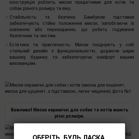
конструкція роблять миски придатними для котів та
собак різного розміру та віку.
Стабільність та безпека: Бамбукові підставки
забезпечують стійке положення мисок, запобігаючи їх
ковзанню або перекиданню, що робить годування
безпечним та чистим.
Естетика та практичність: Миски поєднують у собі
стильний дизайн з функціональністю, додаючи шарм
вашому будинку та забезпечуючи комфорт вашим
вихованцям.
Важливо❗️ Миски керамічні для собак та котів мають
різні розміри.
ОБЕРІТЬ, БУДЬ ЛАСКА,