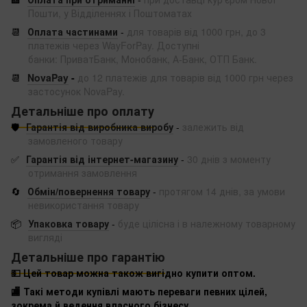
Пошти, у Відділеннях і Поштоматах
📆
Оплата частинами
-
для товарів від 1000 грн, до 3
платежів через WayForPay. Доступні
банки: ПриватБанк, Монобанк, А-Банк, ОТП Банк.
📆
NovaPay
-
до 12 платежів для товарів від 1000 грн через
застосунок NovaPay.
Детальніше про оплату
🛡️
Гарантія від виробника виробу
-
залежить від
замовленого товару
✅
Гарантія від інтернет-магазину
-
30 днів з моменту
отримання замовлення
🔄
Обмін/повернення товару
-
протягом 14 днів, за умови
невикористання товару
📦
Упаковка товару
-
буде цілісна і в належному товарному
вигляді
Детальніше про гарантію
💵 Цей товар можна також вигідно купити оптом.
🏬 Такі методи купівлі мають переваги певних цілей,
зокрема й ведення власного бізнесу.