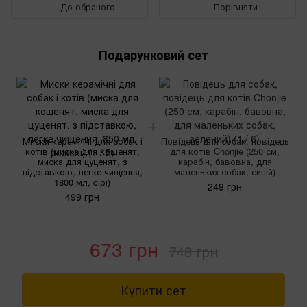
До обраного
Порівняти
Подарунковий сет
Миски керамічні для собак і
Повідець для собак, повідець
котів (миска для кошенят,
для котів Chonjie (250 см,
миска для цуценят, з
карабін, бавовна, для
підставкою, легке чищення,
маленьких собак, синій)
1800 мл, cірі)
249 грн
499 грн
673 грн
748 грн
Купити сет