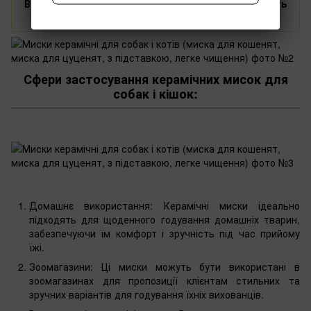
Важливо❗️ Миски керамічні для собак та котів мають
різні розміри.
Сфери застосування керамічних мисок для
собак і кішок:
Домашнє використання: Керамічні миски ідеально
підходять для щоденного годування домашніх тварин,
забезпечуючи їм комфорт і зручність під час прийому
їжі.
Зоомагазини: Ці миски можуть бути використані в
зоомагазинах для пропозиції клієнтам стильних та
зручних варіантів для годування їхніх вихованців.