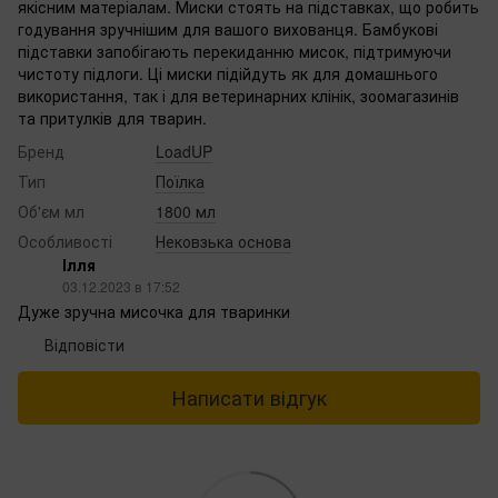
якісним матеріалам. Миски стоять на підставках, що робить
годування зручнішим для вашого вихованця. Бамбукові
підставки запобігають перекиданню мисок, підтримуючи
чистоту підлоги. Ці миски підійдуть як для домашнього
використання, так і для ветеринарних клінік, зоомагазинів
та притулків для тварин.
Бренд
LoadUP
Тип
Поїлка
Об'єм мл
1800 мл
Особливості
Нековзька основа
Ілля
03.12.2023 в 17:52
Дуже зручна мисочка для тваринки
Відповісти
Написати відгук