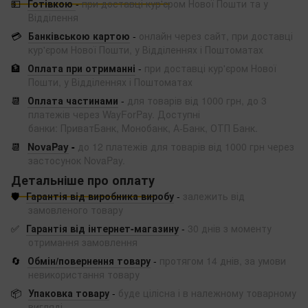
💵
Готівкою
-
при доставці кур'єром Нової Пошти та у
Відділення
💳
Банківською картою
-
онлайн через сайт, при доставці
кур'єром Нової Пошти, у Відділеннях і Поштоматах
🏦
Оплата при отриманні
-
при доставці кур'єром Нової
Пошти, у Відділеннях і Поштоматах
📆
Оплата частинами
-
для товарів від 1000 грн, до 3
платежів через WayForPay. Доступні
банки: ПриватБанк, Монобанк, А-Банк, ОТП Банк.
📆
NovaPay
-
до 12 платежів для товарів від 1000 грн через
застосунок NovaPay.
Детальніше про оплату
🛡️
Гарантія від виробника виробу
-
залежить від
замовленого товару
✅
Гарантія від інтернет-магазину
-
30 днів з моменту
отримання замовлення
🔄
Обмін/повернення товару
-
протягом 14 днів, за умови
невикористання товару
📦
Упаковка товару
-
буде цілісна і в належному товарному
вигляді