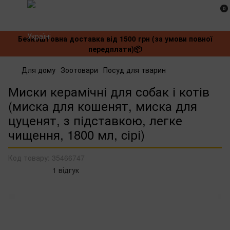
0
Безкоштовна доставка від 1500 грн (за умови повної
передплати)📦
Для дому
Зоотовари
Посуд для тварин
Миски керамічні для собак і котів
(миска для кошенят, миска для
цуценят, з підставкою, легке
чищення, 1800 мл, cірі)
Код товару:
35466747
1 відгук