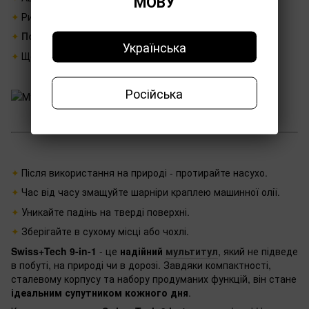
МОВУ
Риболовлі, полювання, туризму.
Подарунка для чоловіка
.
Українська
Щоденного використання вдома або в офісі.
Російська
Догляд за мультитулом
Після використання на природі - протирайте насухо.
Час від часу змащуйте шарніри краплею машинної олії.
Уникайте падінь на тверді поверхні.
Зберігайте в сухому місці або чохлі.
Swiss+Tech 9-in-1
- це
надійний
мультитул
, який не підведе
в побуті, на природі чи в дорозі. Завдяки компактності,
сталевому корпусу та набору продуманих функцій, він стане
ідеальним супутником кожного дня
.