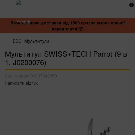
0
Безкоштовна доставка від 1500 грн (за умови повної
передплати)📦
EDC
Мультитули
Мультитул SWISS+TECH Parrot (9 в
1, J0200076)
Код товару:
96837342359
Написати відгук