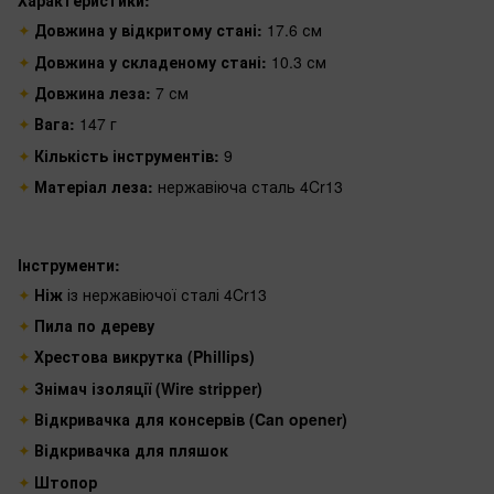
Характеристики:
Довжина у відкритому стані:
17.6 см
Довжина у складеному стані:
10.3 см
Довжина леза:
7 см
Вага:
147 г
Кількість інструментів:
9
Матеріал леза:
нержавіюча сталь 4Cr13
Інструменти:
Ніж
із нержавіючої сталі 4Cr13
Пила по дереву
Хрестова викрутка (Phillips)
Знімач ізоляції (Wire stripper)
Відкривачка для консервів (Can opener)
Відкривачка для пляшок
Штопор