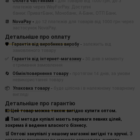
📆
Оплата частинами
-
для товарів від 1000 грн, до 3
платежів через WayForPay. Доступні
банки: ПриватБанк, Монобанк, А-Банк, ОТП Банк.
📆
NovaPay
-
до 12 платежів для товарів від 1000 грн через
застосунок NovaPay.
Детальніше про оплату
🛡️
Гарантія від виробника виробу
-
залежить від
замовленого товару
✅
Гарантія від інтернет-магазину
-
30 днів з моменту
отримання замовлення
🔄
Обмін/повернення товару
-
протягом 14 днів, за умови
невикористання товару
📦
Упаковка товару
-
буде цілісна і в належному товарному
вигляді
Детальніше про гарантію
💵 Цей товар можна також вигідно купити оптом.
🏬 Такі методи купівлі мають переваги певних цілей,
зокрема й ведення власного бізнесу.
🛒 Оптові закупівлі у нашому магазині вигідні та зручні.
З
оптовими покупками ви зможете заощадити, знизити