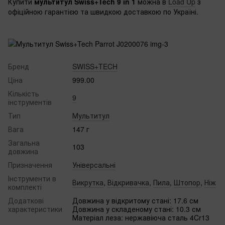
Купити
мультитул Swiss+Tech 9 in 1
можна в
Load Up
з
офіційною гарантією та швидкою доставкою по Україні.
Бренд
SWISS+TECH
Ціна
999.00
Кількість
9
інструментів
Тип
Мультитул
Вага
147 г‌
Загальна
103
довжина
Призначення
Універсальні
Інструменти в
Викрутка
,
Відкривачка
,
Пила
,
Штопор
,
Ніж
комплекті
Додаткові
Довжина у відкритому стані: 17.6 см
характеристики
Довжина у складеному стані: 10.3 см
Матеріал леза: нержавіюча сталь 4Cr13