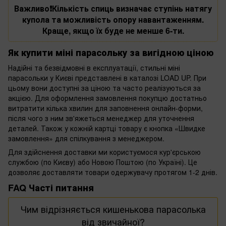
Важливо❗️Кількість спиць визначає ступінь натягу
купола та можливість опору навантаженням.
Краще, якщо їх буде не менше 6-ти.
Як купити міні парасольку за вигідною ціною
Надійні та безвідмовні в експлуатації, стильні міні
парасольки у Києві представлені в каталозі LOAD UP. При
цьому вони доступні за ціною та часто реалізуються за
акцією. Для оформлення замовлення покупцю достатньо
витратити кілька хвилин для заповнення онлайн-форми,
після чого з ним зв'яжеться менеджер для уточнення
деталей. Також у кожній картці товару є кнопка «Швидке
замовлення» для спілкування з менеджером.
Для здійснення доставки ми користуємося кур'єрською
службою (по Києву) або Новою Поштою (по Україні). Це
дозволяє доставляти товари одержувачу протягом 1-2 днів.
FAQ Часті питання
Чим відрізняється кишенькова парасолька
від звичайної?