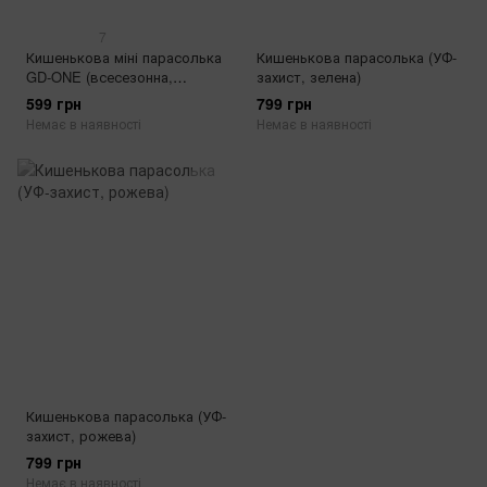
7
Кишенькова міні парасолька
Кишенькова парасолька (УФ-
GD-ONE (всесезонна,
захист, зелена)
блакитна)
599 грн
799 грн
Немає в наявності
Немає в наявності
Кишенькова парасолька (УФ-
захист, рожева)
799 грн
Немає в наявності