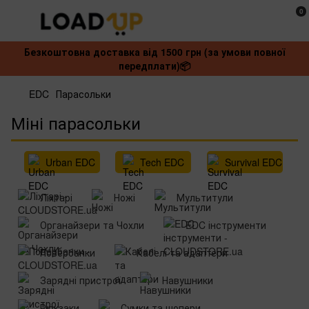
0
Безкоштовна доставка від 1500 грн (за умови повної
передплати)📦
EDC
Парасольки
Міні парасольки
Urban EDC
Tech EDC
Survival EDC
Ліхтарі
Ножі
Мультитули
Органайзери та Чохли
EDC інструменти
Повербанки
Кабелі та адаптери
Зарядні пристрої
Навушники‌
Рюкзаки
Сумки та шопери