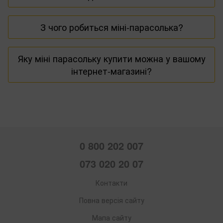
Його розміри зазвичай не більше 20 см, при цьому у
З чого робиться міні-парасолька?
розкритому положенні він нічим не відрізняється від
стандартів.
Для купола використовуються непромокаючі
Яку міні парасольку купити можна у вашому
нейлон, поліестер, для каркасу – фіберглас або
інтернет-магазині?
алюміній.
У нашому асортименті представлені моделі у
різноманітності забарвлень, виготовлені з якісних
матеріалів з надійним складним механізмом.
0 800 202 007
073 020 20 07
Контакти
Повна версія сайту
Мапа сайту