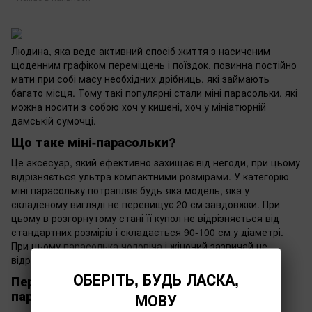
Людина, яка веде активний спосіб життя з насиченим
щоденним графіком переміщень і поїздок, повинна постійно
мати при собі масу необхідних дрібниць, які займають
багато місця. Тому такі популярні стали міні парасольки, які
можна носити з собою хоч у кишені, хоч у мініатюрній
дамській сумочці.
Що таке міні-парасольки?
Це аксесуар, який ефективно захищає від негоди, при цьому
відрізняється ультра компактними розмірами. У категорію
міні парасольку потрапляє будь-яка модель, яка у
складеному вигляді не перевищує 20 см завдовжки. При
цьому в розгорнутому стані її купол не відрізняється від
стандартних розмірів і складається 90-100 см у діаметрі.
При цьому
парасолька чоловіча
і жіночий зазвичай не
відрізняються габаритами.
ОБЕРІТЬ, БУДЬ ЛАСКА,
Переваги та недоліки кишенькових
парасольок
МОВУ