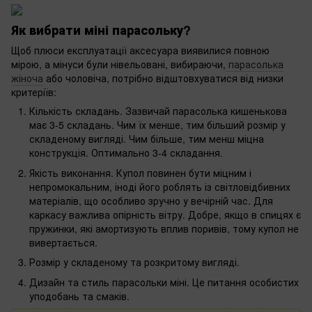
Як вибрати міні парасольку?
Щоб плюси експлуатації аксесуара виявилися повною
мірою, а мінуси були нівельовані, вибираючи,
парасолька
жіноча
або чоловіча, потрібно відштовхуватися від низки
критеріїв:
Кількість складань. Зазвичай парасолька кишенькова
має 3-5 складань. Чим їх менше, тим більший розмір у
складеному вигляді. Чим більше, тим менш міцна
конструкція. Оптимально 3-4 складання.
Якість виконання. Купол повинен бути міцним і
непромокальним, іноді його роблять із світловідбивних
матеріалів, що особливо зручно у вечірній час. Для
каркасу важлива опірність вітру. Добре, якщо в спицях є
пружинки, які амортизують вплив поривів, тому купол не
вивертається.
Розмір у складеному та розкритому вигляді.
Дизайн та стиль парасольки міні. Це питання особистих
уподобань та смаків.