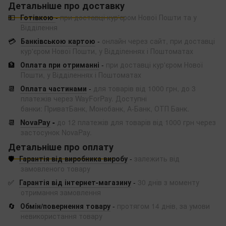
Детальніше про доставку
💵
Готівкою
-
при доставці кур'єром Нової Пошти та у
Відділення
💳
Банківською картою
-
онлайн через сайт, при доставці
кур'єром Нової Пошти, у Відділеннях і Поштоматах
🏦
Оплата при отриманні
-
при доставці кур'єром Нової
Пошти, у Відділеннях і Поштоматах
📆
Оплата частинами
-
для товарів від 1000 грн, до 3
платежів через WayForPay. Доступні
банки: ПриватБанк, Монобанк, А-Банк, ОТП Банк.
📆
NovaPay
-
до 12 платежів для товарів від 1000 грн через
застосунок NovaPay.
Детальніше про оплату
🛡️
Гарантія від виробника виробу
-
залежить від
замовленого товару
✅
Гарантія від інтернет-магазину
-
30 днів з моменту
отримання замовлення
🔄
Обмін/повернення товару
-
протягом 14 днів, за умови
невикористання товару