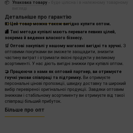
📦
Упаковка товару
-
буде цілісна і в належному товарному
вигляді
Детальніше про гарантію
💵 Цей товар можна також вигідно купити оптом.
🏬 Такі методи купівлі мають переваги певних цілей,
зокрема й ведення власного бізнесу.
🛒 Оптові закупівлі у нашому магазині вигідні та зручні.
З
оптовими покупками ви зможете заощадити, знизити
частину витрат і отримати якісні продукти у великому
асортименті. У нас діють вигідні знижки при купівлі оптом.
🤝 Працюючи з нами як оптовий партнер, ви отримуєте
гнучкі умови співпраці та підтримку.
Ви отримуєте
персональні цінові пропозиції, швидку доставку та широкий
вибір перевіреної оригінальної продукції. Завдяки оптовим
знижкам і стабільному асортименту ви отримуєте від такої
співпраці більший прибуток.
Більше про опт