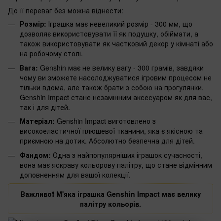
До її переваг без можна віднести:
Розмір:
Іграшка має невеликий розмір - 300 мм, що
дозволяє використовувати її як подушку, обіймати, а
також використовувати як частковий декор у кімнаті або
на робочому столі.
Вага:
Genshin має не велику вагу - 300 грамів, завдяки
чому ви зможете насолоджуватися ігровим процесом не
тільки вдома, але також брати з собою на прогулянки.
Genshin Impact стане незамінним аксесуаром як для вас,
так і для дітей.
Матеріал:
Genshin Impact виготовлено з
високоеластичної плюшевої тканини, яка є якісною та
приємною на дотик. Абсолютно безпечна для дітей.
Фандом:
Одна з найпопулярніших іграшок сучасності,
вона має яскраву кольорову палітру, що стане відмінним
доповненням для вашої колекції.
Важливо❗️ М'яка іграшка Genshin Impact має велику
палітру кольорів.