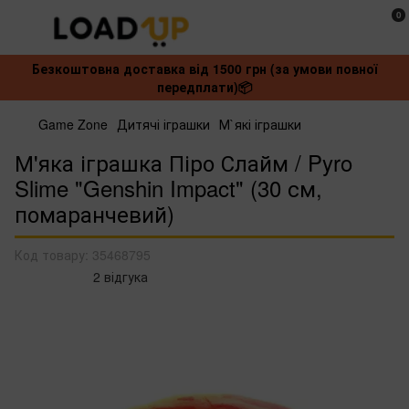
0
Безкоштовна доставка від 1500 грн (за умови повної
передплати)📦
Game Zone
Дитячі іграшки
М`які іграшки
М'яка іграшка Піро Слайм / Pyro
Slime "Genshin Impact" (30 см,
помаранчевий)
Код товару:
35468795
2 відгука