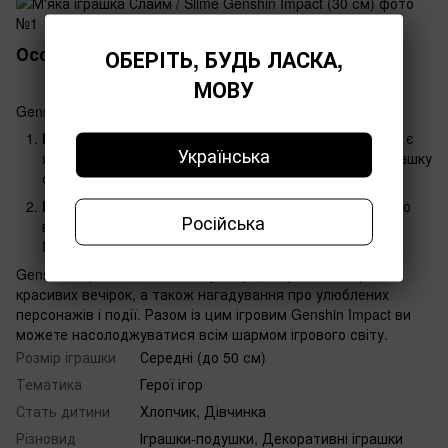
Особливості іграшки Genshin Impact
ОБЕРІТЬ, БУДЬ ЛАСКА,
МОВУ
Genshin Impact - ідеальний вибір для вашого дому:
Малюнок:
Однією з головнхих особливостей іграшки є
Українська
яскраві малюнки. Ви з легкістью зможете обрати іграшку
саме під ваш стиль та настрій.
Колір:
Genshin Impact має насичені кольори, які точно
Російська
відображають оригінальний образ героїв із Genshin
Impact.
Genshin Impact - ідеальний сувенір для фанатів ігор або
красивих вечірок, а також нагадування про улюблених
персонажів і події. Разом із цим ігровим Genshin Impact ви
можете насолоджуватися всім шармом ігрового світу.
Розмір іграшки
Середні (до 50 см)
Тематика
Герої ігор
Стать дитини
Хлопчик, Дівчинка
Різновид
Іграшки-подушки, Декоративні іграшки