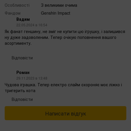
Особливості
З великими очима
Фандом
Genshin Impact
Вадим
22.05.2024 в 16:54
Як фанат геншину, не зміг не купити цю ігрушку, і залишився
ну дуже задоволеним. Тепер очікую поповнення вашого
асортименту.
Відповісти
Роман
29.11.2023 в 13:48
Чудова іграшка. Тепер електро слайм охороняє моє ліжко і
тригерить кота
Відповісти
Написати відгук