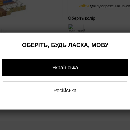
Увійти
для відображення накоп
%
Оберіть колір
−38%
ОБЕРІТЬ, БУДЬ ЛАСКА, МОВУ
Купити
Українська
авка
Оплата
Гарантія
Опт/дроп
Російська