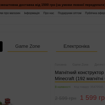
зкоштовна доставка від 1500 грн (за умови повної передплати
уки про магазин
Інформація
Про нас
Подарунки оптом
Публічна офер
Game Zone
Електроніка
Головна
Game Zone
Дитячі 
Магнітний конструктор
Minecraft (192 магнітні 
В наявності
Код товару: 35470545
1 599 г
2 599 грн