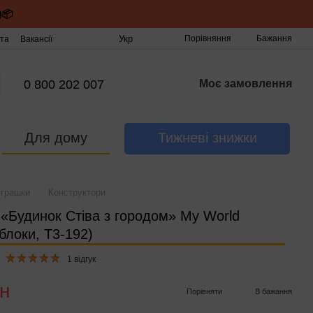
)📦
Укр
Порівняння
Бажання
та
Вакансії
0 800 202 007
Моє замовлення
Для дому
Тижневі знижки
іграшки
Конструктори
 «Будинок Стіва з городом» My World
блоки, T3-192‌)
1 відгук
рн
Порівняти
В бажання