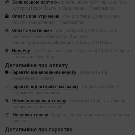
💳
Банківською картою
-
онлайн через сайт, при доставці
кур'єром Нової Пошти, у Відділеннях і Поштоматах
🏦
Оплата при отриманні
-
при доставці кур'єром Нової
Пошти, у Відділеннях і Поштоматах
📆
Оплата частинами
-
для товарів від 1000 грн, до 3
платежів через WayForPay. Доступні
банки: ПриватБанк, Монобанк, А-Банк, ОТП Банк.
📆
NovaPay
-
до 12 платежів для товарів від 1000 грн через
застосунок NovaPay.
Детальніше про оплату
🛡️
Гарантія від виробника виробу
-
залежить від
замовленого товару
✅
Гарантія від інтернет-магазину
-
30 днів з моменту
отримання замовлення
🔄
Обмін/повернення товару
-
протягом 14 днів, за умови
невикористання товару
📦
Упаковка товару
-
буде цілісна і в належному товарному
вигляді
Детальніше про гарантію