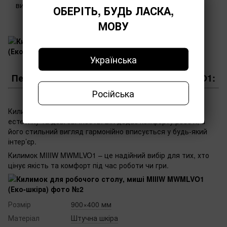
витирається серветкою.
ОБЕРІТЬ, БУДЬ ЛАСКА,
МОВУ
Українська
Переваги килимка для миші MIIIW MWMLVO1:
Російська
Килимок для робочого столу поєднує функціональність,
естетику та довговічность. Він додає комфорту роботі, а
його стильний вигляд гармонійно вписується у будь-який
інтер’єр.
Килимок MIIIW MWMLVO1 – це надійний вибір для тих, хто
цінує якість та комфорт під час роботи чи гри.
Розмір
900×400 мм
Матеріал
Штучна шкіра