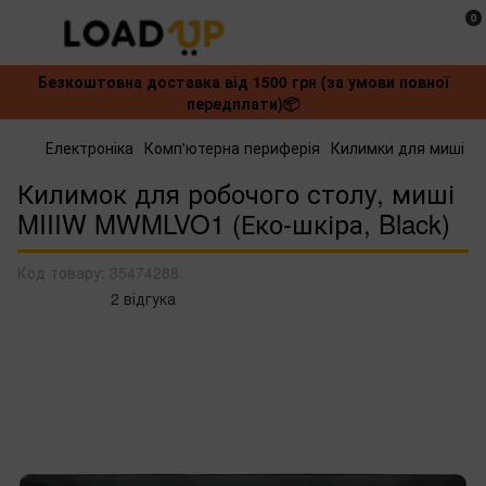
0
Безкоштовна доставка від 1500 грн (за умови повної
передплати)📦
Електроніка
Комп'ютерна периферія
Килимки для миші
Килимок для робочого столу, миші
MIIIW MWMLVO1 (Еко-шкіра, Black)
Код товару:
35474288
2 відгука