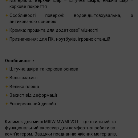
Матеріали: верхній шар – штучна шкіра, нижній шар –
коркове покриття
Особливості поверхні: водовідштовхувальна, з
антиковзною основою
Кромка: прошита для додаткової міцності
Призначення: для ПК, ноутбуків, ігрових станцій
Особливості:
Штучна шкіра та коркова основа
Вологозахист
Велика площа
Захист від деформації
Універсальний дизайн
Килимок для миші MIIIW MWMLVO1 – це стильний та
функціональний аксесуар для комфортної роботи за
комп’ютером. Завдяки поєднанню якісних матеріалів,