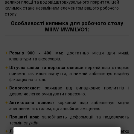
великої площі та водовідштовхувального покриття, цей
килимок стане незамінним елементом вашого робочого
столу.
Особливості килимка для робочого столу
MIIIW MWMLVO1:
Розмір 900 × 400 мм:
достатньо місця для миші,
клавіатури та аксесуарів.
Штучна шкіра та коркова основа:
верхній шар створює
приємні тактильні відчуття, а нижній забезпечує надійну
фіксацію на столі.
Вологозахист:
захищає від випадкових пролиттів і
дозволяє легко очищувати поверхню.
Антиковзна основа:
корковий шар забезпечує міцне
зчеплення зі столом, що запобігає зміщенню.
Прошиті краї:
запобігають деформації та подовжують
термін служби.
Легке очищення:
гладка поверхня не збирає пил та легко