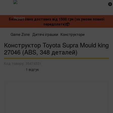
0
Безкоштовна доставка від 1500 грн (за умови повної
передплати)📦
Game Zone
Дитячі іграшки
Конструктори
Конструктор Toyota Supra Mould king
27046 (ABS, 348 деталей)
Код товару:
35474531
1 відгук