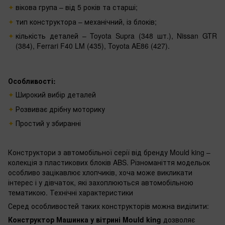
вікова група – від 5 років та старші;
тип конструктора – механічний, із блоків;
кількість деталей – Toyota Supra (348 шт.), Nissan GTR
(384), Ferrari F40 LM (435), Toyota AE86 (427).
Особливості:
Широкий вибір деталей
Розвиває дрібну моторику
Простий у збиранні
Конструктори з автомобільної серії від бренду Mould king –
колекція з пластикових блоків ABS. Різноманіття модельок
особливо зацікавлює хлопчиків, хоча може викликати
інтерес і у дівчаток, які захоплюються автомобільною
тематикою. ‌Технічні характеристики
Серед особливостей таких конструкторів можна виділити:
Конструктор Машинка у вітрині Mould king
дозволяє