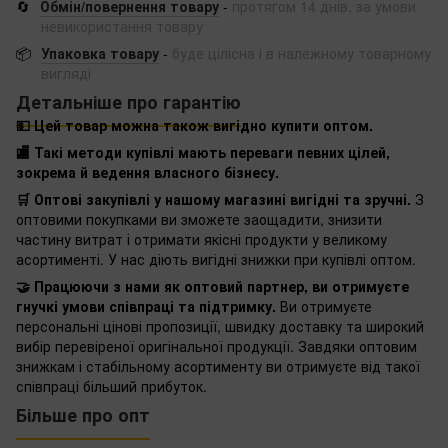
🔄
Обмін/повернення товару
-
протягом 14 днів, за умови
невикористання товару
📦
Упаковка товару
-
буде цілісна і в належному товарному
вигляді
Детальніше про гарантію
💵 Цей товар можна також вигідно купити оптом.
🏬 Такі методи купівлі мають переваги певних цілей,
зокрема й ведення власного бізнесу.
🛒 Оптові закупівлі у нашому магазині вигідні та зручні.
З
оптовими покупками ви зможете заощадити, знизити
частину витрат і отримати якісні продукти у великому
асортименті. У нас діють вигідні знижки при купівлі оптом.
🤝 Працюючи з нами як оптовий партнер, ви отримуєте
гнучкі умови співпраці та підтримку.
Ви отримуєте
персональні цінові пропозиції, швидку доставку та широкий
вибір перевіреної оригінальної продукції. Завдяки оптовим
знижкам і стабільному асортименту ви отримуєте від такої
співпраці більший прибуток.
Більше про опт