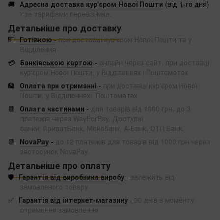
🚚
Адресна доставка кур'єром Нової Пошти
(від 1-го дня)
-
за тарифами перевізника.
Детальніше про доставку
💵
Готівкою
-
при доставці кур'єром Нової Пошти та у
Відділення
💳
Банківською картою
-
онлайн через сайт, при доставці
кур'єром Нової Пошти, у Відділеннях і Поштоматах
🏦
Оплата при отриманні
-
при доставці кур'єром Нової
Пошти, у Відділеннях і Поштоматах
📆
Оплата частинами
-
для товарів від 1000 грн, до 3
платежів через WayForPay. Доступні
банки: ПриватБанк, Монобанк, А-Банк, ОТП Банк.
📆
NovaPay
-
до 12 платежів для товарів від 1000 грн через
застосунок NovaPay.
Детальніше про оплату
🛡️
Гарантія від виробника виробу
-
залежить від
замовленого товару
✅
Гарантія від інтернет-магазину
-
30 днів з моменту
отримання замовлення