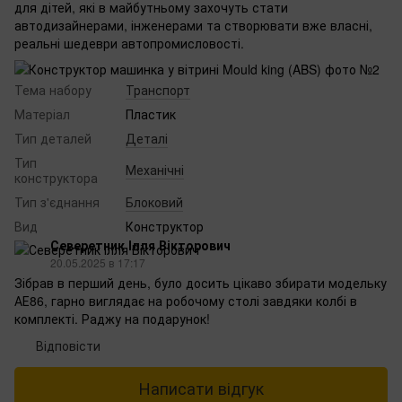
для дітей, які в майбутньому захочуть стати
автодизайнерами, інженерами та створювати вже власні,
реальні шедеври автопромисловості.
Тема набору
Транспорт
Матеріал
Пластик
Тип деталей
Деталі
Тип
Механічні
конструктора
Тип з'єднання
Блоковий
Вид
Конструктор
Северетник Ілля Вікторович
20.05.2025 в 17:17
Зібрав в перший день, було досить цікаво збирати модельку
АЕ86, гарно виглядає на робочому столі завдяки колбі в
комплекті. Раджу на подарунок!
Відповісти
Написати відгук