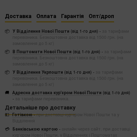
Доставка
Оплата
Гарантія
Опт/дроп
📦
У Відділення Нової Пошти
(від 1-го дня) -
за тарифами
перевізника. Безкоштовна доставка від 1500 грн. (на
замовлення до 5 кг)
📦
В Поштомати Нової Пошти
(від 1-го дня) -
за тарифами
перевізника. Безкоштовна доставка від 1500 грн. (на
замовлення до 5 кг)
📦
У Відділення Укрпошти
(від 1-го дня) -
за тарифами
перевізника. Безкоштовна доставка від 1500 грн. (на
замовлення до 5 кг)
🚚
Адресна доставка кур'єром Нової Пошти
(від 1-го дня)
-
за тарифами перевізника.
Детальніше про доставку
💵
Готівкою
-
при доставці кур'єром Нової Пошти та у
Відділення
💳
Банківською картою
-
онлайн через сайт, при доставці
кур'єром Нової Пошти, у Відділеннях і Поштоматах