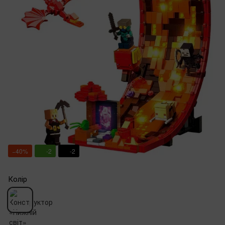
−40%
-2
-2
Колір