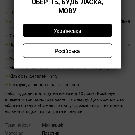
ОБЕРІТЬ, БУДЬ ЛАСКА,
МОВУ
LED-підсвітка в комплекті - підкреслює ефект лави
2 варіанти збірки - горизонтальна зона чи вертикальна
сцена
Українська
7 мініфігурок - персонажі, моби та дракон із Minecraft
Підставка - для фіксації вертикальної моделі з
Російська
регульованим кутом
Рухомі елементи - змінюють положення конструкції
Матеріал - міцний ABS-пластик, безпечний для дітей
Кількість деталей - 913
Інструкція - кольорова, покрокова
Набір підходить для дітей віком від 10 років. Комбінує
елементи гри, конструювання та декору. Дає можливість
зібрати сцену з «Нижнього світу», розмістити її на полиці,
включити підсвітку та грати в темряві.
Тема набору
Майнкрафт
Матеріал
Пластик