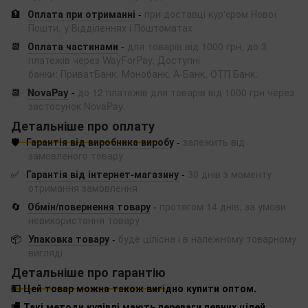
🏦
Оплата при отриманні
-
при доставці кур'єром Нової
Пошти, у Відділеннях і Поштоматах
📆
Оплата частинами
-
для товарів від 1000 грн, до 3
платежів через WayForPay. Доступні
банки: ПриватБанк, Монобанк, А-Банк, ОТП Банк.
📆
NovaPay
-
до 12 платежів для товарів від 1000 грн через
застосунок NovaPay.
Детальніше про оплату
🛡️
Гарантія від виробника виробу
-
залежить від
замовленого товару
✅
Гарантія від інтернет-магазину
-
30 днів з моменту
отримання замовлення
🔄
Обмін/повернення товару
-
протягом 14 днів, за умови
невикористання товару
📦
Упаковка товару
-
буде цілісна і в належному товарному
вигляді
Детальніше про гарантію
💵 Цей товар можна також вигідно купити оптом.
🏬 Такі методи купівлі мають переваги певних цілей,