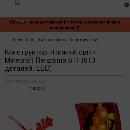
0
Безкоштовна доставка від 1500 грн (за умови повної
передплати)📦
Game Zone
Дитячі іграшки
Конструктори
Конструктор «Нижній світ»
Minecraft Renzaima 811 (913
деталей, LED)
Код товару:
35474221
1 відгук