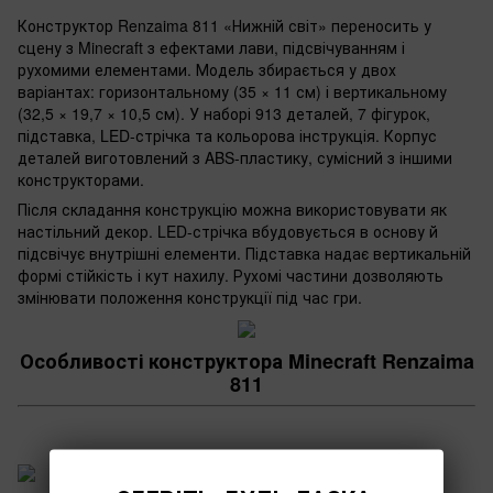
Конструктор Renzaima 811 «Нижній світ» переносить у
сцену з Minecraft з ефектами лави, підсвічуванням і
рухомими елементами. Модель збирається у двох
варіантах: горизонтальному (35 × 11 см) і вертикальному
(32,5 × 19,7 × 10,5 см). У наборі 913 деталей, 7 фігурок,
підставка, LED-стрічка та кольорова інструкція. Корпус
деталей виготовлений з ABS-пластику, сумісний з іншими
конструкторами.
Після складання конструкцію можна використовувати як
настільний декор. LED-стрічка вбудовується в основу й
підсвічує внутрішні елементи. Підставка надає вертикальній
формі стійкість і кут нахилу. Рухомі частини дозволяють
змінювати положення конструкції під час гри.
Особливості конструктора Minecraft Renzaima
811