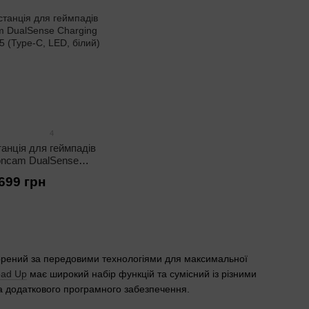
4
анція для геймпадів
ncam DualSense
tation A3705 (Type-C,
699 грн
ED, білий)
творений за передовими технологіями для максимальної
oad Up
має широкий набір функцій та сумісний із різними
а додаткового програмного забезпечення.