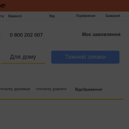
)📦
Укр
Порівняння
Бажання
та
Вакансії
0 800 202 007
Моє замовлення
Для дому
Тижневі знижки
початку дешевше
спочатку дорожчі
Відображення: