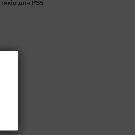
тиків для PS5
найновіших консолей Соні Плейстейшн та високошвидкісного
джойстик ПС5 ключовим аксесуаром для ігор будь-якої