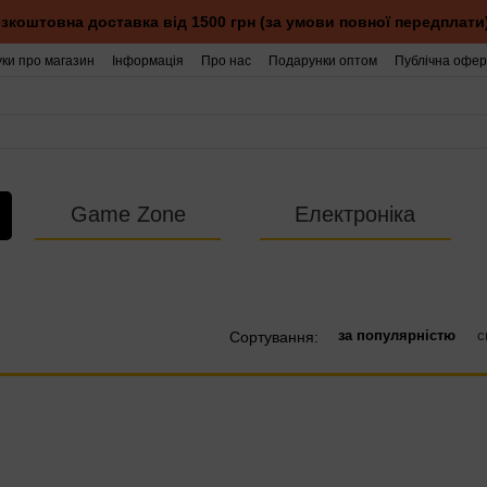
зкоштовна доставка від 1500 грн (за умови повної передплати
уки про магазин
Інформація
Про нас
Подарунки оптом
Публічна офер
Game Zone
Електроніка
за популярністю
с
Сортування: