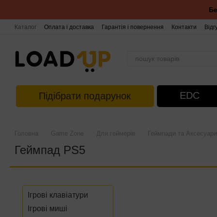
Перейти до основного контенту
Бе
Каталог
Оплата і доставка
Гарантія і повернення
Контакти
Відг
EDC
Підібрати подарунок
Головна
Game Zone
Для геймерів
Геймпади та Аксесуари
Геймпад PS5
Ігрові клавіатури
Ігрові миші