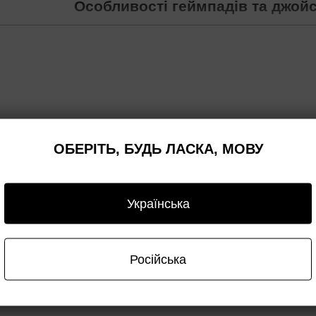
Особливості геймпадів та джойс
тролери нового покоління для справжніх цінителів високої якості 
гровими рухами. Інноваційний дизайн та продумані деталі роблять 
льових, пригодницьких, стратегій та файтингів.
 для Sony PS5 моделі DualSense – це не лише
ОБЕРІТЬ, БУДЬ ЛАСКА, МОВУ
здротового контролера, а й динамічні адаптивні
із вбудованим мікрофоном та високою тактильністю
и реалістичність та справжнє занурення в ігри
ча ігрової зброї, нахил авто при різкому вході в
Українська
чи стрибок персонажа – все це максимально
ті завдяки:
ним тригерам;
Російська
рячих клавіш для швидкого реагування на зміни;
швидкого доступу на корпусі;