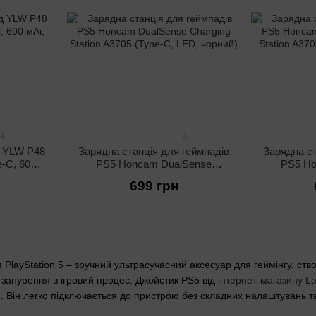
4
4
д YLW P48
Зарядна станція для геймпадів
Зарядна ст
e-C, 600
PS5 Honcam DualSense
PS5 Ho
Charging Station A3705 (Type-C,
Charging S
699 грн
LED, чорний)
L
 PlayStation 5 – зручний ультрасучасний аксесуар для геймінгу, с
 занурення в ігровий процес. Джойстик PS5 від
інтернет-магазину L
 Він легко підключається до пристрою без складних налаштувань т