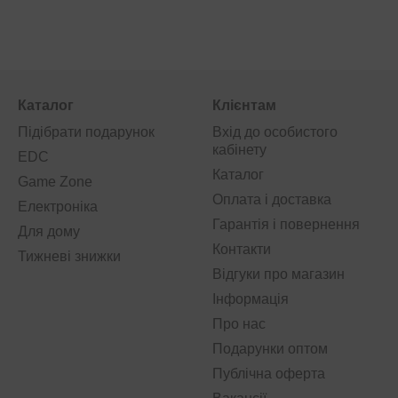
Каталог
Клієнтам
Новий ігровий досвід із геймпад
Підібрати подарунок
Вхід до особистого
кабінету
EDC
Каталог
Game Zone
Оплата і доставка
Електроніка
ation 5 від нашого
інтернет-магазину Load Up
пропонує геймерам по
Гарантія і повернення
 кожного ігрового сеансу на найвищому рівні. Передові технології
Для дому
 приємне проведення часу за грою будь-якого жанру та рівня склад
Контакти
Тижневі знижки
Відгуки про магазин
ля Playstation – це унікальні враження від ігрових світів при кожном
вої техніки. Геймпад ПС 5 дозволяє кожному гравцю фізично торкнутис
Інформація
 кожен момент гри.
Про нас
Подарунки оптом
Публічна оферта