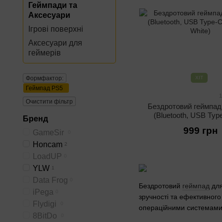
Геймпади та
Аксесуари
Ігрові поверхні
Аксесуари для
геймерів
Формфактор:
ХІТ
Геймпад PS5
1
Очистити фільтр
Бездротовий геймпа
(Bluetooth, USB Typ
Бренд
мАг, White)
999 грн
GameSir
0
Honcam
2
LoadUP
0
YLW
1
Data Frog
0
Бездротовий
геймпад
для
iPega
0
зручності та ефективного
Flydigi
0
операційними системами.
8BitDo
0