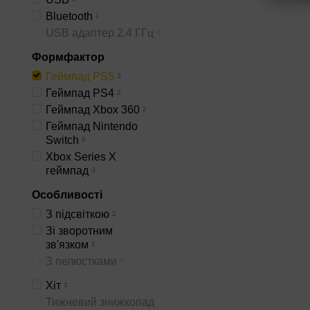
швидкому бездротово
Bluetooth
пауз у грі.
1
USB адаптер 2.4 ГГц
0
Надійне з'єднання
гей
групові домашні або в
Формфактор
підключенням до консол
Геймпад PS5
3
вибрати топові бездро
Геймпад PS4
2
можливостей.
Геймпад Xbox 360
2
Геймпад Nintendo
Велика кількість клавіш,
Switch
8
чітко, незалежно від ваш
Xbox Series X
геймпад
2 міні-джойстики роблять 
3
Особливості
З підсвіткою
2
Зі зворотним
зв'язком
1
З пелюстками
0
Хіт
1
Тижневий знижкопад