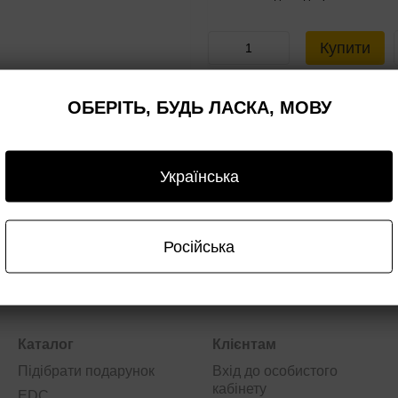
Купити
ОБЕРІТЬ, БУДЬ ЛАСКА, МОВУ
авка
Оплата
Гарантія
Опт/дроп
Українська
Російська
Каталог
Клієнтам
Підібрати подарунок
Вхід до особистого
кабінету
EDC