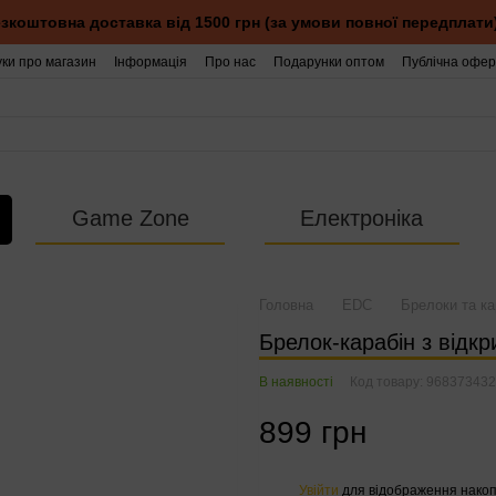
зкоштовна доставка від 1500 грн (за умови повної передплати
уки про магазин
Інформація
Про нас
Подарунки оптом
Публічна офер
Game Zone
Електроніка
Головна
EDC
Брелоки та ка
Брелок-карабін з відкр
В наявності
Код товару: 96837343
899 грн
Увійти
для відображення накоп
%