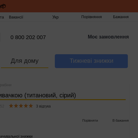
)📦
Укр
Порівняння
Бажання
та
Вакансії
0 800 202 007
Моє замовлення
Для дому
Тижневі знижки
рабіни
ивачкою (титановий, сірий)
252
3 відгука
Порівняти
В бажання
ичувальної знижки