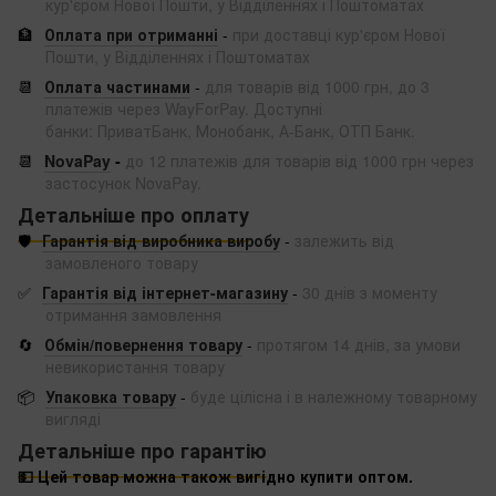
кур'єром Нової Пошти, у Відділеннях і Поштоматах
🏦
Оплата при отриманні
-
при доставці кур'єром Нової
Пошти, у Відділеннях і Поштоматах
📆
Оплата частинами
-
для товарів від 1000 грн, до 3
платежів через WayForPay. Доступні
банки: ПриватБанк, Монобанк, А-Банк, ОТП Банк.
📆
NovaPay
-
до 12 платежів для товарів від 1000 грн через
застосунок NovaPay.
Детальніше про оплату
🛡️
Гарантія від виробника виробу
-
залежить від
замовленого товару
✅
Гарантія від інтернет-магазину
-
30 днів з моменту
отримання замовлення
🔄
Обмін/повернення товару
-
протягом 14 днів, за умови
невикористання товару
📦
Упаковка товару
-
буде цілісна і в належному товарному
вигляді
Детальніше про гарантію
💵 Цей товар можна також вигідно купити оптом.