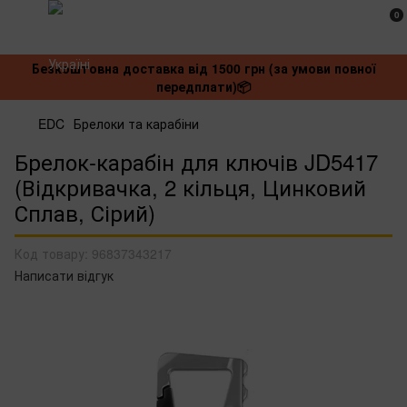
0
Безкоштовна доставка від 1500 грн (за умови повної
передплати)📦
EDC
Брелоки та карабіни
Брелок-карабін для ключів JD5417
(Відкривачка, 2 кільця, Цинковий
Сплав, Сірий)
Код товару:
96837343217
Написати відгук