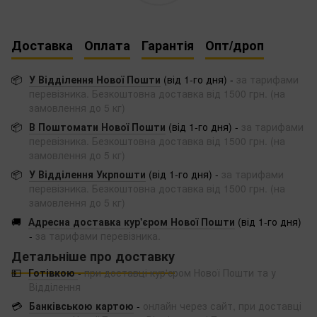
Доставка
Оплата
Гарантія
Опт/дроп
📦
У Відділення Нової Пошти
(від 1-го дня) -
за тарифами
перевізника. Безкоштовна доставка від 1500 грн. (на
замовлення до 5 кг)
📦
В Поштомати Нової Пошти
(від 1-го дня) -
за тарифами
перевізника. Безкоштовна доставка від 1500 грн. (на
замовлення до 5 кг)
📦
У Відділення Укрпошти
(від 1-го дня) -
за тарифами
перевізника. Безкоштовна доставка від 1500 грн. (на
замовлення до 5 кг)
🚚
Адресна доставка кур'єром Нової Пошти
(від 1-го дня)
-
за тарифами перевізника.
Детальніше про доставку
💵
Готівкою
-
при доставці кур'єром Нової Пошти та у
Відділення
💳
Банківською картою
-
онлайн через сайт, при доставці