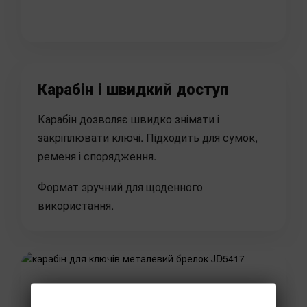
Карабін і швидкий доступ
Карабін дозволяє швидко знімати і
закріплювати ключі. Підходить для сумок,
ременя і спорядження.
Формат зручний для щоденного
використання.