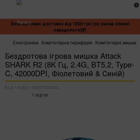
0
Безкоштовна доставка від 1500 грн (за умови повної
передплати)📦
Електроніка
Комп'ютерна периферія
Комп'ютерні мишки
Бездротова ігрова мишка Attack
SHARK R2 (8K Гц, 2.4G, BT5.2, Type-
C, 42000DPI, Фіолетовий & Синій)
Код товару:
96837342888
1 відгук