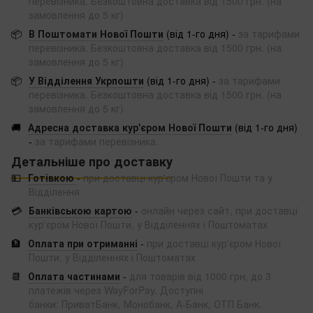
перевізника. Безкоштовна доставка від 1500 грн. (на
замовлення до 5 кг)
📦
В Поштомати Нової Пошти
(від 1-го дня) -
за тарифами
перевізника. Безкоштовна доставка від 1500 грн. (на
замовлення до 5 кг)
📦
У Відділення Укрпошти
(від 1-го дня) -
за тарифами
перевізника. Безкоштовна доставка від 1500 грн. (на
замовлення до 5 кг)
🚚
Адресна доставка кур'єром Нової Пошти
(від 1-го дня)
-
за тарифами перевізника.
Детальніше про доставку
💵
Готівкою
-
при доставці кур'єром Нової Пошти та у
Відділення
💳
Банківською картою
-
онлайн через сайт, при доставці
кур'єром Нової Пошти, у Відділеннях і Поштоматах
🏦
Оплата при отриманні
-
при доставці кур'єром Нової
Пошти, у Відділеннях і Поштоматах
📆
Оплата частинами
-
для товарів від 1000 грн, до 3
платежів через WayForPay. Доступні
банки: ПриватБанк, Монобанк, А-Банк, ОТП Банк.