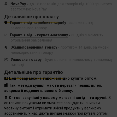
📆
NovaPay
-
до 12 платежів для товарів від 1000 грн через
застосунок NovaPay.
Детальніше про оплату
🛡️
Гарантія від виробника виробу
-
залежить від
замовленого товару
✅
Гарантія від інтернет-магазину
-
30 днів з моменту
отримання замовлення
🔄
Обмін/повернення товару
-
протягом 14 днів, за умови
невикористання товару
📦
Упаковка товару
-
буде цілісна і в належному товарному
вигляді
Детальніше про гарантію
💵 Цей товар можна також вигідно купити оптом.
🏬 Такі методи купівлі мають переваги певних цілей,
зокрема й ведення власного бізнесу.
🛒 Оптові закупівлі у нашому магазині вигідні та зручні.
З
оптовими покупками ви зможете заощадити, знизити
частину витрат і отримати якісні продукти у великому
асортименті. У нас діють вигідні знижки при купівлі оптом.