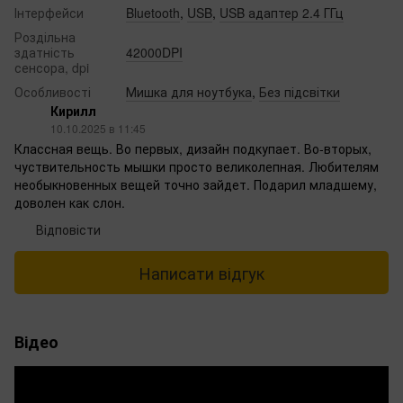
Інтерфейси
Bluetooth
,
USB
,
USB адаптер 2.4 ГГц
Роздільна
здатність
42000DPI
сенсора, dpi
Особливості
Мишка для ноутбука
,
Без підсвітки
Кирилл
10.10.2025 в 11:45
Классная вещь. Во первых, дизайн подкупает. Во-вторых,
чуствительность мышки просто великолепная. Любителям
необыкновенных вещей точно зайдет. Подарил младшему,
доволен как слон.
Відповісти
Написати відгук
Відео