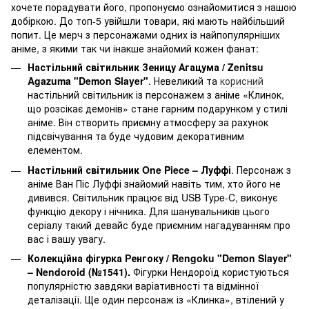
хочете порадувати його, пропонуємо ознайомитися з нашою
добіркою. До топ-5 увійшли товари, які мають найбільший
попит. Це мерч з персонажами одних із найпопулярніших
аніме, з якими так чи інакше знайомий кожен фанат:
Настільний світильник Зеницу Агацума / Zenitsu
Agazuma "Demon Slayer"‌
. Невеликий та
корисний
настільний світильник із персонажем з аніме «Клинок,
що розсікає демонів» стане гарним подарунком у стилі
аніме. Він створить приємну атмосферу за рахунок
підсвічування та буде чудовим декоративним
елементом.
Настільний світильник One Piece – Луффі
. Персонаж з
аніме Ван Піс Луффі знайомий навіть тим, хто його не
дивився. Світильник працює від USB Type-C, виконує
функцію декору і нічника. Для шанувальників цього
серіалу такий девайс буде приємним нагадуванням про
вас і вашу увагу.
Колекційна фігурка Ренгоку / Rengoku "Demon Slayer"
– Nendoroid (№1541).
Фігурки Нендороїд користуються
популярністю завдяки варіативності та відмінної
деталізації. Ще один персонаж із «Клинка», втілений у