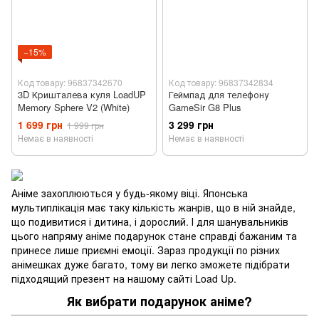
−15%
Код товару: 96837342670
Код товару: 96837342834
3D Кришталева куля LoadUP
Геймпад для телефону
Memory Sphere V2 (White)
GameSir G8 Plus
1 699 грн
3 299 грн
1 999 грн
Немає в наявності
Немає в наявності
Аніме захоплюються у будь-якому віці. Японська
мультиплікація має таку кількість жанрів, що в ній знайде,
що подивитися і дитина, і дорослий. І для шанувальників
цього напряму аніме подарунок стане справді бажаним та
принесе лише приємні емоції. Зараз продукції по різних
анімешках дуже багато, тому ви легко зможете підібрати
підходящий презент на нашому сайті Load Up.
Як вибрати подарунок аніме?