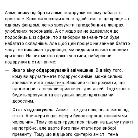
Анімешнику підібрати аніме подарунки іншому набагато
простіше. Коли ви знаходитесь в одній темі, а ще краще – в
одному фандомі, легко зрозуміти і вподобання в жанрах, і
улюблених персонажів. А от якщо ви не вдавалися до
подробиць цієї сфери, то з вибором визначитися буде
набагато складніше. Але щоб цей процес не займав багато
часу і не викликав труднощів, ми виділили кілька основних
критеріїв. На них можна орієнтуватися, вибираючи
подарунки в стилі аніме:
Якого віку обдаровуваний анімешник
. Від віку того,
кому ви вручатимете подарунок аніме, може сильно
залежати його
тематика
. Важливо чітко розуміти, що
одні жанри та серіали призначені для дітей. Тоді як інші
будуть зрозумілі та актуальні лише підліткам чи
дорослим.
Стать одержувача
. Аніме – це для всіх, незалежно від
статі. Але мерч із цієї сфери буває справді жіночим чи
чоловічим. Тому концентруватися тільки на цьому пункті
не потрібно, але варто його пам'ятати при виборі
презенту. Тому що від цього критерію зміст і тема