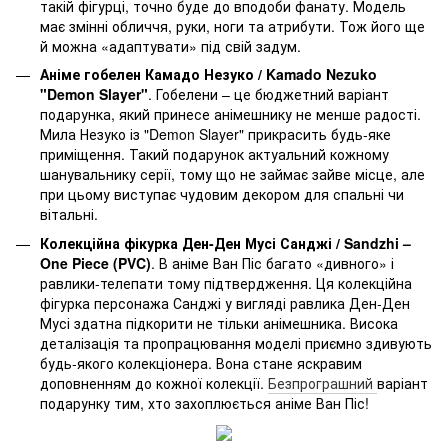
такій фігурці, точно буде до вподоби фанату. Модель
має змінні обличчя, руки, ноги та атрибути. Тож його ще
й можна «адаптувати» під свій задум.
Аніме гобелен Камадо Незуко / Kamado Nezuko
"Demon Slayer"‌
. Гобелени – це бюджетний варіант
подарунка, який принесе анімешнику не менше радості.
Мила Незуко із "Demon Slayer" прикрасить будь-яке
приміщення. Такий подарунок актуальний кожному
шанувальнику серії, тому що не займає зайве місце, але
при цьому виступає чудовим декором для спальні чи
вітальні.
Колекційна фікурка Ден-Ден Мусі Санджі / Sandzhi –
One Piece (PVC)‌
. В аніме Ван Піс багато «дивного» і
равлики-телепати тому підтвердження. Ця колекційна
фігурка персонажа Санджі у вигляді равлика Ден-Ден
Мусі здатна підкорити не тільки анімешника. Висока
деталізація та пропрацювання моделі приємно здивують
будь-якого колекціонера. Вона стане яскравим
доповненням до кожної колекції.
Безпрограшний
варіант
подарунку тим, хто захоплюється аніме Ван Піс!