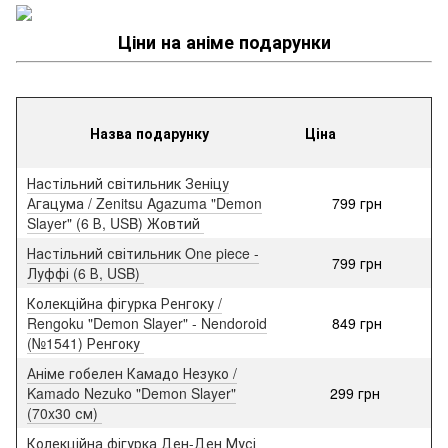
Ціни на аніме подарунки
Назва подарунку
Ціна
Настільний світильник Зеніцу
Агацума / Zenitsu Agazuma "Demon
799 грн
Slayer" (6 В, USB) Жовтий
Настільний світильник One piece -
799 грн
Луффі (6 В, USB)
Колекційна фігурка Ренгоку /
Rengoku "Demon Slayer" - Nendoroid
849 грн
(№1541) Ренгоку
Аніме гобелен Камадо Незуко /
Kamado Nezuko "Demon Slayer"
299 грн
(70x30 см)
Колекційна фігурка Ден-Ден Мусі