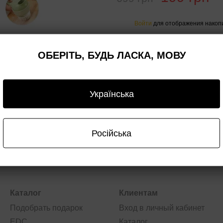
Войти
для отображения накопи
%
Сообщить, когда появи
ОБЕРІТЬ, БУДЬ ЛАСКА, МОВУ
Доставка
Оплата
Гарантия
Опт/дроп
Українська
Російська
Каталог
Клиентам
Подобрать подарок
Вход в личный кабинет
EDC
Каталог