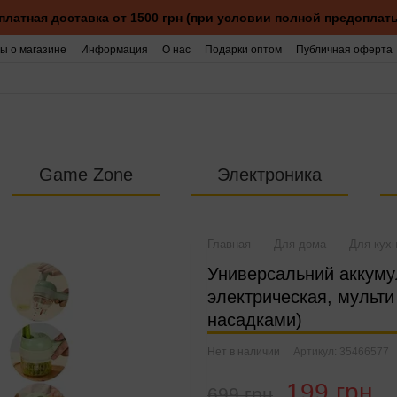
платная доставка от 1500 грн (при условии полной предоплаты
ы о магазине
Информация
О нас
Подарки оптом
Публичная оферта
Game Zone
Электроника
Главная
Для дома
Для кух
Универсальний аккуму
электрическая, мульти
насадками)
Нет в наличии
Артикул: 35466577
199 грн
699 грн