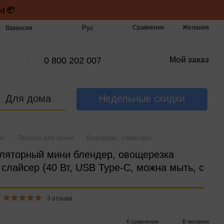
) 📦
Рус
Сравнение
Желания
Вакансии
0 800 202 007
Мой заказ
Для дома
Недельные скидки
ни
Техника для кухни
Блендеры, слайсеры
ляторный мини блендер, овощерезка
 слайсер (40 Вт, USB Type-C, можна мыть, с
3 отзыва
К сравнению
В желания