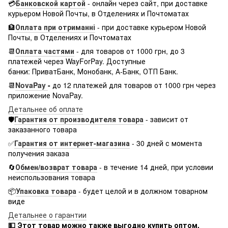
💳
Банковской картой
-
онлайн через сайт, при доставке
курьером Новой Почты, в Отделениях и Почтоматах
🏦
Оплата при отриманні
-
при доставке курьером Новой
Почты, в Отделениях и Почтоматах
📆
Оплата частями
-
для товаров от 1000 грн, до 3
платежей через WayForPay. Доступные
банки: ПриватБанк, Монобанк, А-Банк, ОТП Банк.
📆
NovaPay
-
до 12 платежей для товаров от 1000 грн через
приложение NovaPay.
Детальнее об оплате
🛡️
Гарантия от производителя товара
-
зависит от
заказанного товара
✅
Гарантия от интернет-магазина
-
30 дней с момента
получения заказа
🔄
Обмен/возврат товара
-
в течение 14 дней, при условии
неиспользования товара
📦
Упаковка товара
-
будет целой и в должном товарном
виде
Детальнее о гарантии
💵 Этот товар можно также выгодно купить оптом.