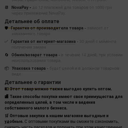
📆
NovaPay
-
до 12 платежей для товаров от 1000 грн
через приложение NovaPay.
Детальнее об оплате
🛡️
Гарантия от производителя товара
-
зависит от
заказанного товара
✅
Гарантия от интернет-магазина
-
30 дней с момента
получения заказа
🔄
Обмен/возврат товара
-
в течение 14 дней, при условии
неиспользования товара
📦
Упаковка товара
-
будет целой и в должном товарном
виде
Детальнее о гарантии
💵 Этот товар можно также выгодно купить оптом.
🏬 Такие способы покупки имеют свои преимущества для
определенных целей, в том числе и ведения
собственного малого бизнеса.
🛒 Оптовые закупки в нашем магазине выгодные и
удобные.
С оптовыми покупками вы сможете сэкономить,
снизить часть расходов и получить при этом качественные