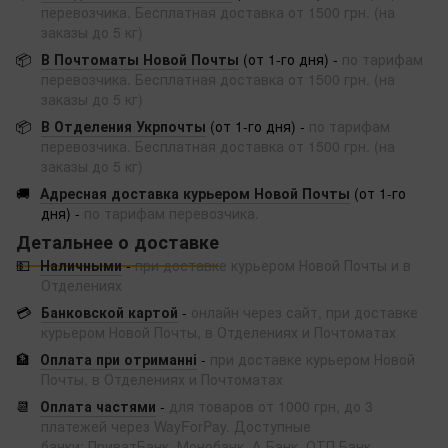
перевозчика. Бесплатная доставка от 1500 грн. (на
заказы до 5 кг)
📦
В Почтоматы Новой Почты
(от 1-го дня) -
по тарифам
перевозчика. Бесплатная доставка от 1500 грн. (на
заказы до 5 кг)
📦
В Отделения Укрпочты
(от 1-го дня) -
по тарифам
перевозчика. Бесплатная доставка от 1500 грн. (на
заказы до 5 кг)
🚚
Адресная доставка курьером Новой Почты
(от 1-го
дня) -
по тарифам перевозчика.
Детальнее о доставке
💵
Наличными
-
при доставке курьером Новой Почты и в
Отделениях
💳
Банковской картой
-
онлайн через сайт, при доставке
курьером Новой Почты, в Отделениях и Почтоматах
🏦
Оплата при отриманні
-
при доставке курьером Новой
Почты, в Отделениях и Почтоматах
📆
Оплата частями
-
для товаров от 1000 грн, до 3
платежей через WayForPay. Доступные
банки: ПриватБанк, Монобанк, А-Банк, ОТП Банк.