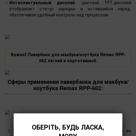
Интеллектуальный дисплей
: цветной TFT-дисплей
отображает статус зарядки и оставшийся заряд,
обеспечивая удобный контроль над процессом.
Важно❗️ Павербанк для макбука/ноутбука Remax RPP-
662 лёгкий и портативный.
Сферы применения павербанка для макбука/
ноутбука Remax RPP-662:
ОБЕРІТЬ, БУДЬ ЛАСКА,
Удалённая работа
: зарядка ноутбуков и макбуков во